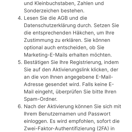
und Kleinbuchstaben, Zahlen und
Sonderzeichen bestehen.
Lesen Sie die AGB und die
Datenschutzerklärung durch. Setzen Sie
die entsprechenden Häkchen, um Ihre
Zustimmung zu erklären. Sie können
optional auch entscheiden, ob Sie
Marketing-E-Mails erhalten möchten.
Bestätigen Sie Ihre Registrierung, indem
Sie auf den Aktivierungslink klicken, der
an die von Ihnen angegebene E-Mail-
Adresse gesendet wird. Falls keine E-
Mail eingeht, überprüfen Sie bitte Ihren
Spam-Ordner.
Nach der Aktivierung können Sie sich mit
Ihrem Benutzernamen und Passwort
einloggen. Es wird empfohlen, sofort die
Zwei-Faktor-Authentifizierung (2FA) in