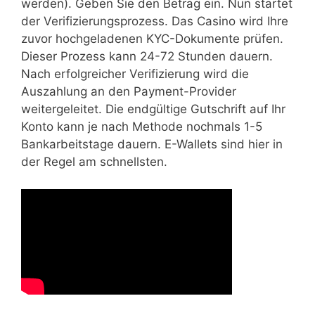
werden). Geben Sie den Betrag ein. Nun startet
der Verifizierungsprozess. Das Casino wird Ihre
zuvor hochgeladenen KYC-Dokumente prüfen.
Dieser Prozess kann 24-72 Stunden dauern.
Nach erfolgreicher Verifizierung wird die
Auszahlung an den Payment-Provider
weitergeleitet. Die endgültige Gutschrift auf Ihr
Konto kann je nach Methode nochmals 1-5
Bankarbeitstage dauern. E-Wallets sind hier in
der Regel am schnellsten.