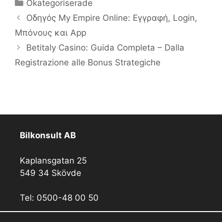
Kategorier
Okategoriserade
Οδηγός My Empire Online: Εγγραφή, Login,
Μπόνους και App
Betitaly Casino: Guida Completa – Dalla
Registrazione alle Bonus Strategiche
Bilkonsult AB
Kaplansgatan 25
549 34 Skövde
Tel: 0500-48 00 50