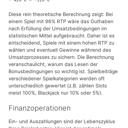
- 420 € = -120 €
Diese rein theoretische Berechnung zeigt: Bei
einem Spiel mit 96% RTP wäre das Guthaben
nach Erfüllung der Umsatzbedingungen im
statistischen Mittel aufgebraucht. Daher ist es
entscheidend, Spiele mit einem hohen RTP zu
wählen und eventuell Gewinne während des
Umsatzprozesses zu sichern. Die Berechnung
veranschaulicht, warum das Lesen der
Bonusbedingungen so wichtig ist. Spielbeiträge
verschiedener Spielkategorien werden oft
unterschiedlich gewertet (z.B. zählen Slots
meist 100%, Blackjack nur 10% oder 5%).
Finanzoperationen
Ein- und Auszahlungen sind der Lebenszyklus