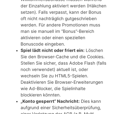
der Einzahlung aktiviert werden (Häkchen
setzen). Falls verpasst, kann der Bonus
oft nicht nachträglich gutgeschrieben
werden. Für andere Promotionen muss
man sie manuell im ”Bonus”-Bereich
aktivieren oder einen speziellen
Bonuscode eingeben.
Spiel lädt nicht oder friert ein:
Löschen
Sie den Browser-Cache und die Cookies.
Stellen Sie sicher, dass Adobe Flash (falls
noch verwendet) aktuell ist, oder
wechseln Sie zu HTML5-Spielen.
Deaktivieren Sie Browser-Erweiterungen
wie Ad-Blocker, die Spielinhalte
blockieren könnten.
„Konto gesperrt“ Nachricht:
Dies kann
aufgrund einer Sicherheitsüberprüfung,
einer Verletzung der AGB (z.B. Multi-