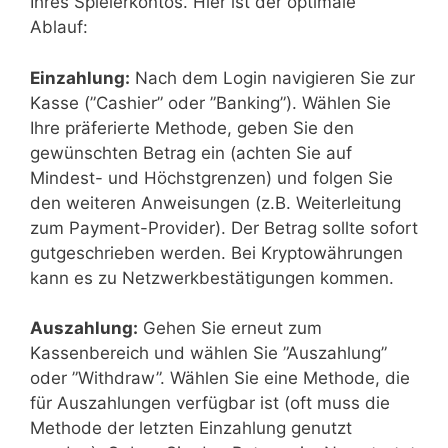
Ihres Spielerkontos. Hier ist der optimale
Ablauf:
Einzahlung:
Nach dem Login navigieren Sie zur
Kasse (”Cashier” oder ”Banking”). Wählen Sie
Ihre präferierte Methode, geben Sie den
gewünschten Betrag ein (achten Sie auf
Mindest- und Höchstgrenzen) und folgen Sie
den weiteren Anweisungen (z.B. Weiterleitung
zum Payment-Provider). Der Betrag sollte sofort
gutgeschrieben werden. Bei Kryptowährungen
kann es zu Netzwerkbestätigungen kommen.
Auszahlung:
Gehen Sie erneut zum
Kassenbereich und wählen Sie ”Auszahlung”
oder ”Withdraw”. Wählen Sie eine Methode, die
für Auszahlungen verfügbar ist (oft muss die
Methode der letzten Einzahlung genutzt