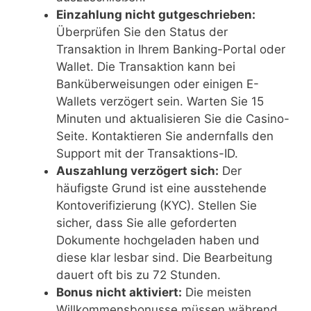
Einzahlung nicht gutgeschrieben:
Überprüfen Sie den Status der
Transaktion in Ihrem Banking-Portal oder
Wallet. Die Transaktion kann bei
Banküberweisungen oder einigen E-
Wallets verzögert sein. Warten Sie 15
Minuten und aktualisieren Sie die Casino-
Seite. Kontaktieren Sie andernfalls den
Support mit der Transaktions-ID.
Auszahlung verzögert sich:
Der
häufigste Grund ist eine ausstehende
Kontoverifizierung (KYC). Stellen Sie
sicher, dass Sie alle geforderten
Dokumente hochgeladen haben und
diese klar lesbar sind. Die Bearbeitung
dauert oft bis zu 72 Stunden.
Bonus nicht aktiviert:
Die meisten
Willkommensbonusse müssen während