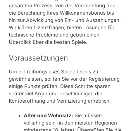
gesamten Prozess, von der Vorbereitung über
die Berechnung Ihres Willkommensbonus bis
hin zur Abwicklung von Ein- und Auszahlungen.
Wir klären Lizenzfragen, bieten Lösungen für
technische Probleme und geben einen
Überblick über die besten Spiele.
Voraussetzungen
Um ein reibungsloses Spielerlebnis zu
gewährleisten, sollten Sie vor der Registrierung
einige Punkte prüfen. Diese Schritte sparen
später viel Ärger und beschleunigen die
Kontoeröffnung und Verifizierung erheblich.
Alter und Wohnsitz:
Sie müssen
volljährig sein (in den meisten Regionen
mindestens 18 Jahre). Überprüfen Sie die