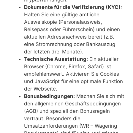
Dokumente für die Verifizierung (KYC):
Halten Sie eine gültige amtliche
Ausweiskopie (Personalausweis,
Reisepass oder Führerschein) und einen
aktuellen Adressnachweis bereit (z.B.
eine Stromrechnung oder Bankauszug
der letzten drei Monate).
Technische Ausstattung:
Ein aktueller
Browser (Chrome, Firefox, Safari) ist
empfehlenswert. Aktivieren Sie Cookies
und JavaScript für eine optimale Funktion
der Webseite.
Bonusbedingungen:
Machen Sie sich mit
den allgemeinen Geschäftsbedingungen
(AGB) und speziell den Bonusregeln
vertraut. Besonders die
Umsatzanforderungen (WR – Wagering