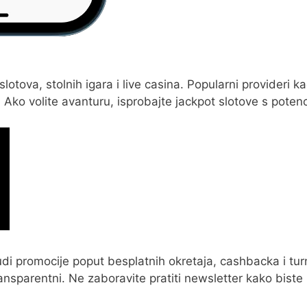
slotova, stolnih igara i live casina. Popularni provideri
 Ako volite avanturu, isprobajte jackpot slotove s potenc
di promocije poput besplatnih okretaja, cashbacka i turn
ansparentni. Ne zaboravite pratiti newsletter kako biste