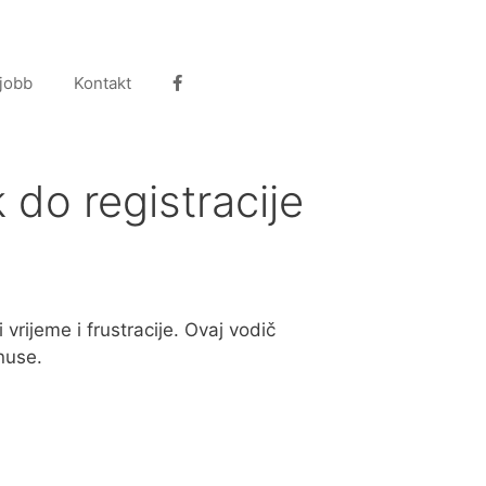
 jobb
Kontakt
 do registracije
vrijeme i frustracije. Ovaj vodič
onuse.