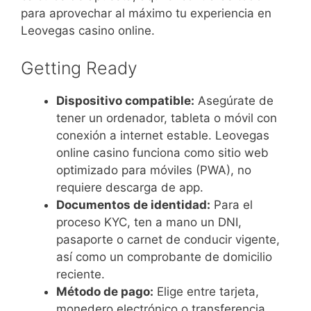
para aprovechar al máximo tu experiencia en
Leovegas casino online.
Getting Ready
Dispositivo compatible:
Asegúrate de
tener un ordenador, tableta o móvil con
conexión a internet estable. Leovegas
online casino funciona como sitio web
optimizado para móviles (PWA), no
requiere descarga de app.
Documentos de identidad:
Para el
proceso KYC, ten a mano un DNI,
pasaporte o carnet de conducir vigente,
así como un comprobante de domicilio
reciente.
Método de pago:
Elige entre tarjeta,
monedero electrónico o transferencia