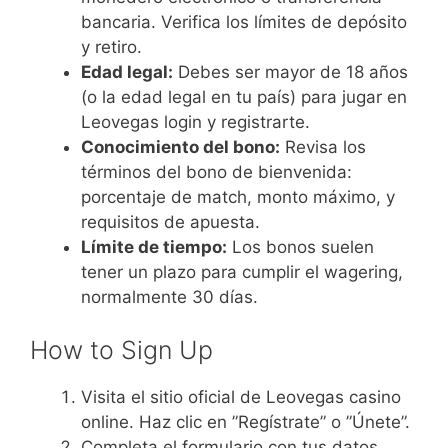
bancaria. Verifica los límites de depósito
y retiro.
Edad legal:
Debes ser mayor de 18 años
(o la edad legal en tu país) para jugar en
Leovegas login y registrarte.
Conocimiento del bono:
Revisa los
términos del bono de bienvenida:
porcentaje de match, monto máximo, y
requisitos de apuesta.
Límite de tiempo:
Los bonos suelen
tener un plazo para cumplir el wagering,
normalmente 30 días.
How to Sign Up
Visita el sitio oficial de Leovegas casino
online. Haz clic en ”Regístrate” o ”Únete”.
Completa el formulario con tus datos