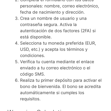
personales: nombre, correo electrónico,
fecha de nacimiento y dirección.
Crea un nombre de usuario y una
contraseña segura. Activa la
autenticación de dos factores (2FA) si
está disponible.
Selecciona tu moneda preferida (EUR,
USD, etc.) y acepta los términos y
condiciones.
Verifica tu cuenta mediante el enlace
enviado a tu correo electrónico o el
código SMS.
Realiza tu primer depósito para activar el
bono de bienvenida. El bono se acredita
automáticamente si cumples los
requisitos.