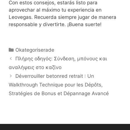
Con estos consejos, estarás listo para
aprovechar al máximo tu experiencia en
Leovegas. Recuerda siempre jugar de manera
responsable y divertirte. ¡Buena suerte!
Kategorier
Okategoriserade
Πλήρης οδηγός: Σύνδεση, μπόνους και
αναλήψεις στο καζίνο
Déverrouiller betonred retrait : Un
Walkthrough Technique pour les Dépôts,
Stratégies de Bonus et Dépannage Avancé