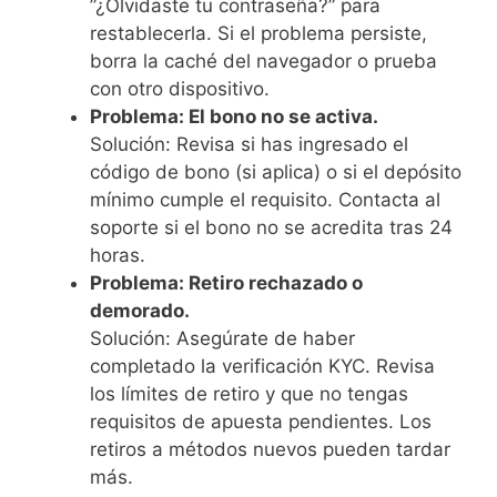
”¿Olvidaste tu contraseña?” para
restablecerla. Si el problema persiste,
borra la caché del navegador o prueba
con otro dispositivo.
Problema: El bono no se activa.
Solución: Revisa si has ingresado el
código de bono (si aplica) o si el depósito
mínimo cumple el requisito. Contacta al
soporte si el bono no se acredita tras 24
horas.
Problema: Retiro rechazado o
demorado.
Solución: Asegúrate de haber
completado la verificación KYC. Revisa
los límites de retiro y que no tengas
requisitos de apuesta pendientes. Los
retiros a métodos nuevos pueden tardar
más.