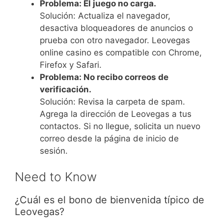
Problema: El juego no carga.
Solución: Actualiza el navegador,
desactiva bloqueadores de anuncios o
prueba con otro navegador. Leovegas
online casino es compatible con Chrome,
Firefox y Safari.
Problema: No recibo correos de
verificación.
Solución: Revisa la carpeta de spam.
Agrega la dirección de Leovegas a tus
contactos. Si no llegue, solicita un nuevo
correo desde la página de inicio de
sesión.
Need to Know
¿Cuál es el bono de bienvenida típico de
Leovegas?