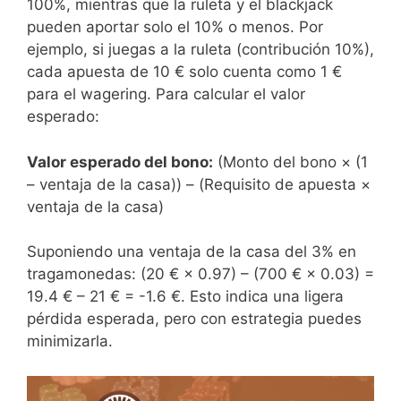
100%, mientras que la ruleta y el blackjack
pueden aportar solo el 10% o menos. Por
ejemplo, si juegas a la ruleta (contribución 10%),
cada apuesta de 10 € solo cuenta como 1 €
para el wagering. Para calcular el valor
esperado:
Valor esperado del bono:
(Monto del bono × (1
– ventaja de la casa)) – (Requisito de apuesta ×
ventaja de la casa)
Suponiendo una ventaja de la casa del 3% en
tragamonedas: (20 € × 0.97) – (700 € × 0.03) =
19.4 € – 21 € = -1.6 €. Esto indica una ligera
pérdida esperada, pero con estrategia puedes
minimizarla.