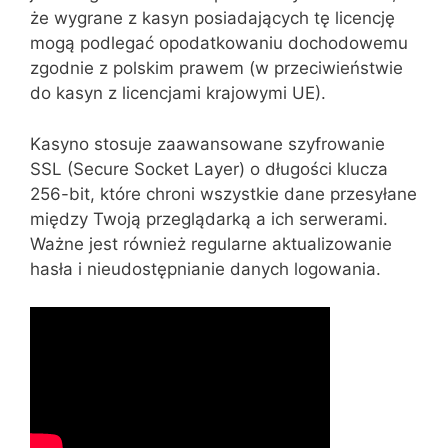
że wygrane z kasyn posiadających tę licencję
mogą podlegać opodatkowaniu dochodowemu
zgodnie z polskim prawem (w przeciwieństwie
do kasyn z licencjami krajowymi UE).
Kasyno stosuje zaawansowane szyfrowanie
SSL (Secure Socket Layer) o długości klucza
256-bit, które chroni wszystkie dane przesyłane
między Twoją przeglądarką a ich serwerami.
Ważne jest również regularne aktualizowanie
hasła i nieudostępnianie danych logowania.