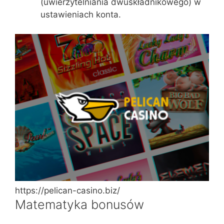
(uwierzytelniania dwuskładnikowego) w
ustawieniach konta.
https://pelican-casino.biz/
Matematyka bonusów