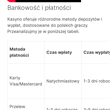
Bankowość i płatności
Kasyno oferuje różnorodne metody depozytów i
wypłat, dostosowane do polskich graczy.
Przeanalizujmy je w poniższej tabeli.
Metoda
Czas wpłaty
Czas wypłat
płatności
Karty
Natychmiastowy
1-3 dni robo
Visa/Mastercard
Przelew
1-3 dni robocze
3-5 dni robo