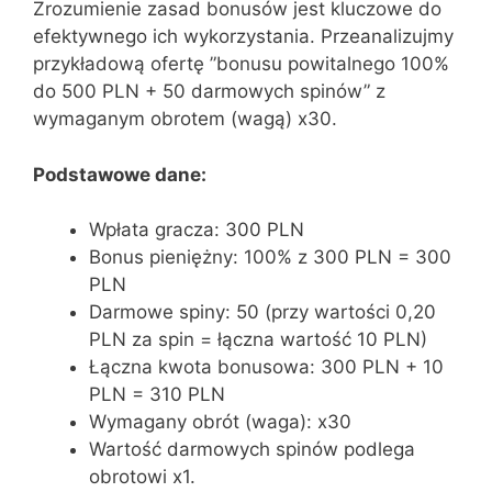
Zrozumienie zasad bonusów jest kluczowe do
efektywnego ich wykorzystania. Przeanalizujmy
przykładową ofertę ”bonusu powitalnego 100%
do 500 PLN + 50 darmowych spinów” z
wymaganym obrotem (wagą) x30.
Podstawowe dane:
Wpłata gracza: 300 PLN
Bonus pieniężny: 100% z 300 PLN = 300
PLN
Darmowe spiny: 50 (przy wartości 0,20
PLN za spin = łączna wartość 10 PLN)
Łączna kwota bonusowa: 300 PLN + 10
PLN = 310 PLN
Wymagany obrót (waga): x30
Wartość darmowych spinów podlega
obrotowi x1.