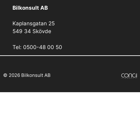
Bilkonsult AB
Kaplansgatan 25
549 34 Skövde
Tel: 0500-48 00 50
© 2026 Bilkonsult AB