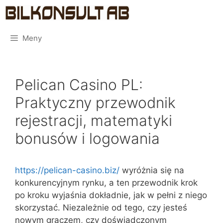
Hoppa
Bilkonsult
till
innehåll
Meny
Pelican Casino PL:
Praktyczny przewodnik
rejestracji, matematyki
bonusów i logowania
https://pelican-casino.biz/
wyróżnia się na
konkurencyjnym rynku, a ten przewodnik krok
po kroku wyjaśnia dokładnie, jak w pełni z niego
skorzystać. Niezależnie od tego, czy jesteś
nowym graczem, czy doświadczonym