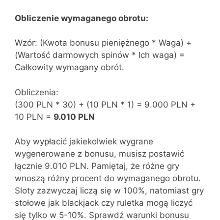
Obliczenie wymaganego obrotu:
Wzór: (Kwota bonusu pieniężnego * Waga) +
(Wartość darmowych spinów * Ich waga) =
Całkowity wymagany obrót.
Obliczenia:
(300 PLN * 30) + (10 PLN * 1) = 9.000 PLN +
10 PLN =
9.010 PLN
Aby wypłacić jakiekolwiek wygrane
wygenerowane z bonusu, musisz postawić
łącznie 9.010 PLN. Pamiętaj, że różne gry
wnoszą różny procent do wymaganego obrotu.
Sloty zazwyczaj liczą się w 100%, natomiast gry
stołowe jak blackjack czy ruletka mogą liczyć
się tylko w 5-10%. Sprawdź warunki bonusu