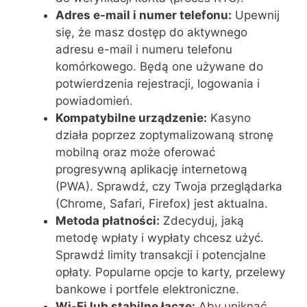
Adres e-mail i numer telefonu:
Upewnij
się, że masz dostęp do aktywnego
adresu e-mail i numeru telefonu
komórkowego. Będą one używane do
potwierdzenia rejestracji, logowania i
powiadomień.
Kompatybilne urządzenie:
Kasyno
działa poprzez zoptymalizowaną stronę
mobilną oraz może oferować
progresywną aplikację internetową
(PWA). Sprawdź, czy Twoja przeglądarka
(Chrome, Safari, Firefox) jest aktualna.
Metoda płatności:
Zdecyduj, jaką
metodę wpłaty i wypłaty chcesz użyć.
Sprawdź limity transakcji i potencjalne
opłaty. Popularne opcje to karty, przelewy
bankowe i portfele elektroniczne.
Wi-Fi lub stabilne łącze:
Aby uniknąć