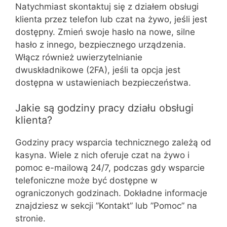
Natychmiast skontaktuj się z działem obsługi
klienta przez telefon lub czat na żywo, jeśli jest
dostępny. Zmień swoje hasło na nowe, silne
hasło z innego, bezpiecznego urządzenia.
Włącz również uwierzytelnianie
dwuskładnikowe (2FA), jeśli ta opcja jest
dostępna w ustawieniach bezpieczeństwa.
Jakie są godziny pracy działu obsługi
klienta?
Godziny pracy wsparcia technicznego zależą od
kasyna. Wiele z nich oferuje czat na żywo i
pomoc e-mailową 24/7, podczas gdy wsparcie
telefoniczne może być dostępne w
ograniczonych godzinach. Dokładne informacje
znajdziesz w sekcji ”Kontakt” lub ”Pomoc” na
stronie.