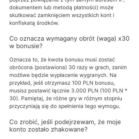
dokumentem lub metodą płatności) może
skutkować zamknięciem wszystkich kont i
konfiskatą środków.
Co oznacza wymagany obrót (waga) x30
w bonusie?
Oznacza to, że kwota bonusu musi zostać
obrócona (postawiona) 30 razy w grach, zanim
możliwe będzie wypłacenie wygranych. Na
przykład, jeśli otrzymasz 100 PLN bonusu,
musisz postawić łącznie 3.000 PLN (100 PLN *
30). Pamiętaj, że różne gry w różnym stopniu
przyczyniają się do spełnienia tego wymogu.
Co zrobić, jeśli podejrzewam, że moje
konto zostało zhakowane?