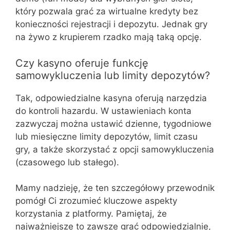
który pozwala grać za wirtualne kredyty bez
konieczności rejestracji i depozytu. Jednak gry
na żywo z krupierem rzadko mają taką opcję.
Czy kasyno oferuje funkcję
samowykluczenia lub limity depozytów?
Tak, odpowiedzialne kasyna oferują narzędzia
do kontroli hazardu. W ustawieniach konta
zazwyczaj można ustawić dzienne, tygodniowe
lub miesięczne limity depozytów, limit czasu
gry, a także skorzystać z opcji samowykluczenia
(czasowego lub stałego).
Mamy nadzieję, że ten szczegółowy przewodnik
pomógł Ci zrozumieć kluczowe aspekty
korzystania z platformy. Pamiętaj, że
najważniejsze to zawsze grać odpowiedzialnie,