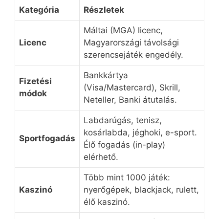
Kategória
Részletek
Máltai (MGA) licenc,
Licenc
Magyarországi távolsági
szerencsejáték engedély.
Bankkártya
Fizetési
(Visa/Mastercard), Skrill,
módok
Neteller, Banki átutalás.
Labdarúgás, tenisz,
kosárlabda, jéghoki, e-sport.
Sportfogadás
Élő fogadás (in-play)
elérhető.
Több mint 1000 játék:
Kaszinó
nyerőgépek, blackjack, rulett,
élő kaszinó.