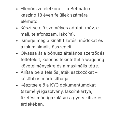
Ellenőrizze életkorát – a Betmatch
kaszinó 18 éven felüliek számára
elérhető.
Készítse elő személyes adatait (név, e-
mail, telefonszám, lakcím).
Ismerje meg a kínált fizetési módokat és
azok minimális összegeit.
Olvassa át a bónusz általános szerződési
feltételeit, különös tekintettel a wagering
követelményekre és a maximális tétre.
Állítsa be a felelős játék eszközöket –
később is módosíthatja.
Készítse elő a KYC dokumentumokat
(személyi igazolvány, lakcímkártya,
fizetési mód igazolása) a gyors kifizetés
érdekében.