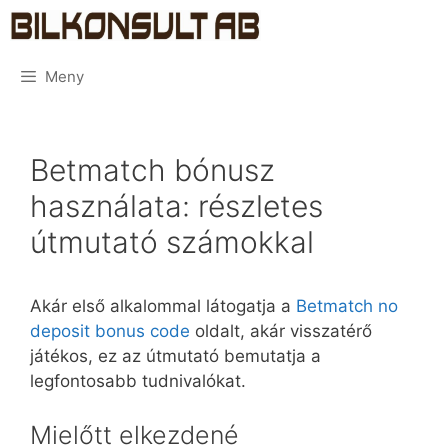
Hoppa
Bilkonsult
till
innehåll
Meny
Betmatch bónusz
használata: részletes
útmutató számokkal
Akár első alkalommal látogatja a
Betmatch no
deposit bonus code
oldalt, akár visszatérő
játékos, ez az útmutató bemutatja a
legfontosabb tudnivalókat.
Mielőtt elkezdené