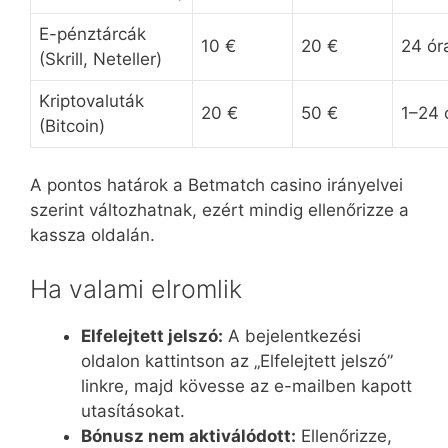
E-pénztárcák
10 €
20 €
24 ór
(Skrill, Neteller)
Kriptovaluták
20 €
50 €
1–24 
(Bitcoin)
A pontos határok a Betmatch casino irányelvei
szerint változhatnak, ezért mindig ellenőrizze a
kassza oldalán.
Ha valami elromlik
Elfelejtett jelszó:
A bejelentkezési
oldalon kattintson az „Elfelejtett jelszó”
linkre, majd kövesse az e-mailben kapott
utasításokat.
Bónusz nem aktiválódott:
Ellenőrizze,