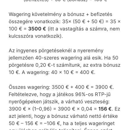
Wagering követelmény a bónusz + befizetés
összegére vonatkozik: 35× (50 € + 50 €) = 35 ×
100 € =
3500 €
(itt a vastagítás a számra, nem
kulcsszóra vonatkozik).
Az ingyenes pörgetéseknél a nyeremény
jellemzően 40-szeres wagering alá esik. Ha 50
pörgetésre 0,20 €-t számítunk, az extra bónusz
10 €. A wagering: 40 × 10 € = 400 €.
Összes wagering: 3500 € + 400 € = 3900 €.
Feltételezve, hogy a játékos 96%-os RTP-jű
nyerőgépeken játszik, a várható veszteség:
3900 € × (1–0,96) = 3900 € × 0,04 =
156 €
. Ez
azt jelenti, hogy a bónusz várható nettó értéke
50 € – 156 € = –106 €, ha a teljes wageringet