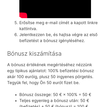
Erősítse meg e-mail címét a kapott linkre
kattintva.
Jelentkezzen be, és hajtsa végre az első
befizetést a bónusz igényléséhez.
Bónusz kiszámítása
A bónusz értékének megértéséhez nézzünk
egy tipikus ajánlatot: 100% befizetési bónusz
akár 100 euróig, plusz 50 ingyenes pörgetés.
Tegyük fel, hogy Ön 50 eurót fizet be.
Bónusz összege: 50 € × 100% = 50 €
Teljes egyenleg a bónusz után: 50 €
(befizetés) + 50 € (bónusz) = 100 €