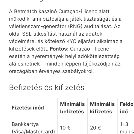
A Betmatch kaszinó Curaçao-i licenc alatt
működik, ami biztosítja a játék tisztaságát és a
véletlenszám-generátor (RNG) auditálását. Az
oldal SSL titkosítást használ az adatok
védelmére, és kötelező KYC eljárást alkalmaz a
kifizetések előtt.
Fontos:
Curaçao-i licenc
esetén a nyeremények helyi adókötelezettség
alá eshetnek – mindenképpen tájékozódjon az
országában érvényes szabályokról.
Befizetés és kifizetés
Minimális
Minimális
Feldo
Fizetési mód
befizetés
kifizetés
idő
Bankkártya
1–3
10 €
20 €
(Visa/Mastercard)
munk