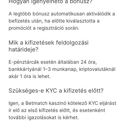
Hogyan igényelhető a bónusz?
A legtöbb bónusz automatikusan aktiválódik a
befizetés után, ha előtte kiválasztotta a
promóciót a regisztráció során.
Mik a kifizetések feldolgozási
határideje?
E-pénztárcák esetén általában 24 óra,
bankkártyánál 1–3 munkanap, kriptovalutáknál
akár 1 óra is lehet.
Szükséges-e KYC a kifizetés előtt?
Igen, a Betmatch kaszinó kötelező KYC eljárást
ír elő az első kifizetés előtt, és esetenként
további igazolásokat is kérhet.