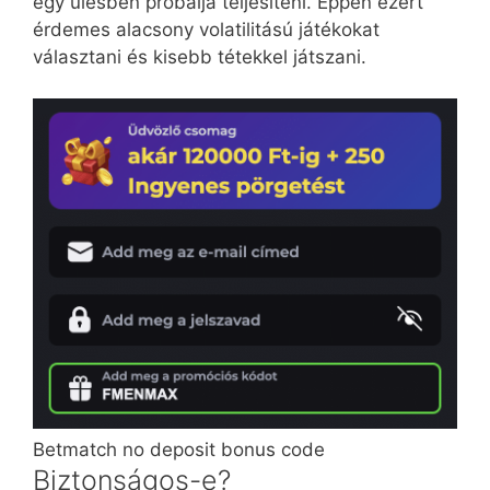
egy ülésben próbálja teljesíteni. Éppen ezért
érdemes alacsony volatilitású játékokat
választani és kisebb tétekkel játszani.
Betmatch no deposit bonus code
Biztonságos-e?