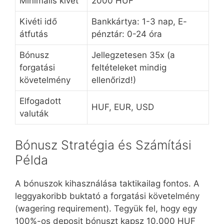
Minimális kivét
2000 HUF
Kivéti idő
Bankkártya: 1-3 nap, E-
átfutás
pénztár: 0-24 óra
Bónusz
Jellegzetesen 35x (a
forgatási
feltételeket mindig
követelmény
ellenőrizd!)
Elfogadott
HUF, EUR, USD
valuták
Bónusz Stratégia és Számítási
Példa
A bónuszok kihasználása taktikailag fontos. A
leggyakoribb buktató a forgatási követelmény
(wagering requirement). Tegyük fel, hogy egy
100%-os deposit bónuszt kapsz 10.000 HUF