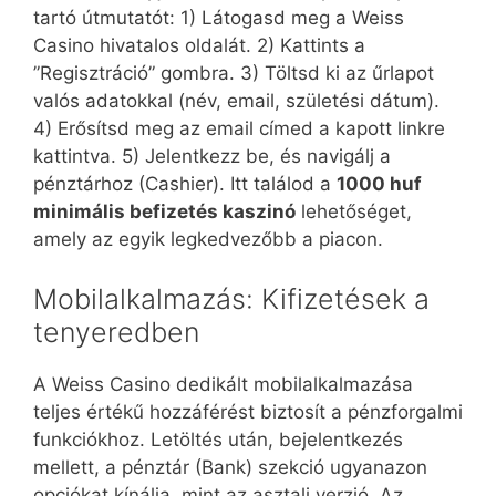
tartó útmutatót: 1) Látogasd meg a Weiss
Casino hivatalos oldalát. 2) Kattints a
”Regisztráció” gombra. 3) Töltsd ki az űrlapot
valós adatokkal (név, email, születési dátum).
4) Erősítsd meg az email címed a kapott linkre
kattintva. 5) Jelentkezz be, és navigálj a
pénztárhoz (Cashier). Itt találod a
1000 huf
minimális befizetés kaszinó
lehetőséget,
amely az egyik legkedvezőbb a piacon.
Mobilalkalmazás: Kifizetések a
tenyeredben
A Weiss Casino dedikált mobilalkalmazása
teljes értékű hozzáférést biztosít a pénzforgalmi
funkciókhoz. Letöltés után, bejelentkezés
mellett, a pénztár (Bank) szekció ugyanazon
opciókat kínálja, mint az asztali verzió. Az