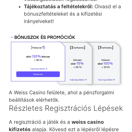
Tájékoztatás a feltételekről:
Olvasd el a
bónuszfeltételeket és a kifizetési
irányelveket!
A Weiss Casino felülete, ahol a pénzforgalmi
beállítások elérhetők.
Részletes Regisztrációs Lépések
A regisztráció a játék és a
weiss casino
kifizetés
alapja. Kövesd ezt a lépésről lépésre