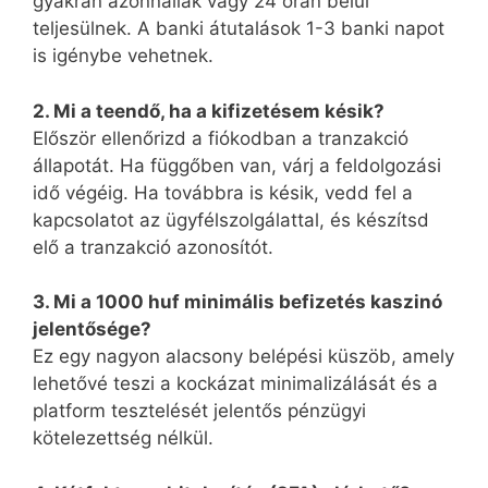
gyakran azonnaliak vagy 24 órán belül
teljesülnek. A banki átutalások 1-3 banki napot
is igénybe vehetnek.
2. Mi a teendő, ha a kifizetésem késik?
Először ellenőrizd a fiókodban a tranzakció
állapotát. Ha függőben van, várj a feldolgozási
idő végéig. Ha továbbra is késik, vedd fel a
kapcsolatot az ügyfélszolgálattal, és készítsd
elő a tranzakció azonosítót.
3. Mi a
1000 huf minimális befizetés kaszinó
jelentősége?
Ez egy nagyon alacsony belépési küszöb, amely
lehetővé teszi a kockázat minimalizálását és a
platform tesztelését jelentős pénzügyi
kötelezettség nélkül.