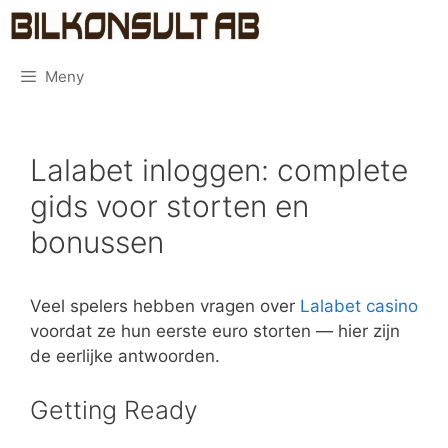
Hoppa
Bilkonsult
till
innehåll
Meny
Lalabet inloggen: complete
gids voor storten en
bonussen
Veel spelers hebben vragen over
Lalabet casino
voordat ze hun eerste euro storten — hier zijn
de eerlijke antwoorden.
Getting Ready