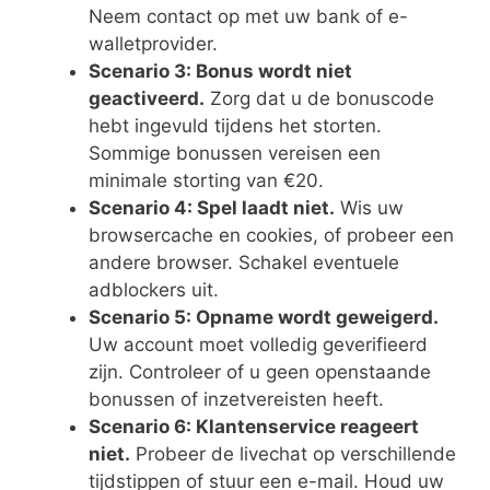
Neem contact op met uw bank of e-
walletprovider.
Scenario 3: Bonus wordt niet
geactiveerd.
Zorg dat u de bonuscode
hebt ingevuld tijdens het storten.
Sommige bonussen vereisen een
minimale storting van €20.
Scenario 4: Spel laadt niet.
Wis uw
browsercache en cookies, of probeer een
andere browser. Schakel eventuele
adblockers uit.
Scenario 5: Opname wordt geweigerd.
Uw account moet volledig geverifieerd
zijn. Controleer of u geen openstaande
bonussen of inzetvereisten heeft.
Scenario 6: Klantenservice reageert
niet.
Probeer de livechat op verschillende
tijdstippen of stuur een e-mail. Houd uw