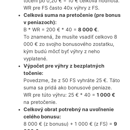
točení po 0,20 € = 10 € celková hodnota.
WR pre FS často 40x výhry z FS.
Celková suma na pretočenie (pre bonus
v peniazoch):
B * WR = 200 € * 40 =
8 000 €
.
To znamená, že musíte vsadiť celkovo 8
000 € zo svojho bonusového zostatku,
kým budú môcť byť výhry z neho
vyplatené.
Výpočet pre výhry z bezplatných
točenie:
Povedzme, že z 50 FS vyhráte 25 €. Táto
suma sa pridá ako bonusové peniaze.
WR pre túto výhru: 25 € * 40 =
1 000 €
na pretočenie.
Celkový obrat potrebný na uvoľnenie
celého bonusu:
8 000 € (z bonusu) + 1 000 € (z FS) =
9