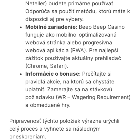
Neteller) budete primárne používať.
Odporúča sa použiť metódu, ktorú máte k
dispozícii aj pre výbery.
Mobilné zariadenie:
Beep Beep Casino
funguje ako mobilno-optimalizovaná
webová stránka alebo progresívna
webová aplikácia (PWA). Pre najlepší
zážitok používajte aktuálny prehliadač
(Chrome, Safari).
Informácie o bonuse:
Prečítajte si
pravidlá akcie, na ktorú sa chystáte
uplatniť. Zamerajte sa na stávkovú
požiadavku (WR – Wagering Requirement)
a obmedzené hry.
Pripravenosť týchto položiek výrazne urýchli
celý proces a vyhnete sa následným
oneskoreniam.