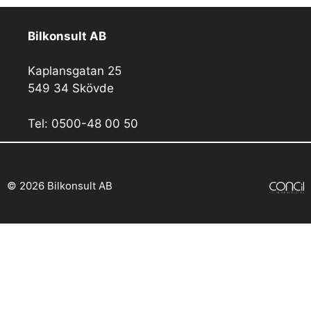
Bilkonsult AB
Kaplansgatan 25
549 34 Skövde
Tel: 0500-48 00 50
© 2026 Bilkonsult AB