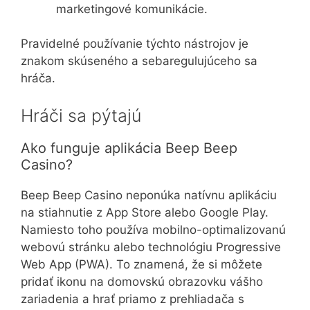
marketingové komunikácie.
Pravidelné používanie týchto nástrojov je
znakom skúseného a sebaregulujúceho sa
hráča.
Hráči sa pýtajú
Ako funguje aplikácia Beep Beep
Casino?
Beep Beep Casino neponúka natívnu aplikáciu
na stiahnutie z App Store alebo Google Play.
Namiesto toho používa mobilno-optimalizovanú
webovú stránku alebo technológiu Progressive
Web App (PWA). To znamená, že si môžete
pridať ikonu na domovskú obrazovku vášho
zariadenia a hrať priamo z prehliadača s