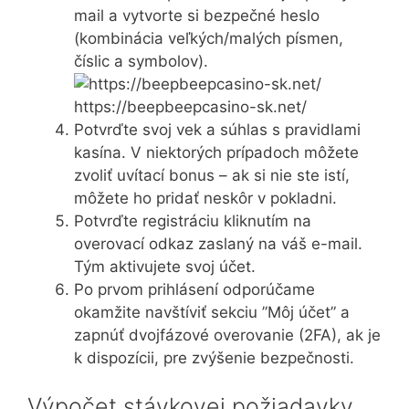
mail a vytvorte si bezpečné heslo
(kombinácia veľkých/malých písmen,
číslic a symbolov).
https://beepbeepcasino-sk.net/
Potvrďte svoj vek a súhlas s pravidlami
kasína. V niektorých prípadoch môžete
zvoliť uvítací bonus – ak si nie ste istí,
môžete ho pridať neskôr v pokladni.
Potvrďte registráciu kliknutím na
overovací odkaz zaslaný na váš e-mail.
Tým aktivujete svoj účet.
Po prvom prihlásení odporúčame
okamžite navštíviť sekciu ”Môj účet” a
zapnúť dvojfázové overovanie (2FA), ak je
k dispozícii, pre zvýšenie bezpečnosti.
Výpočet stávkovej požiadavky