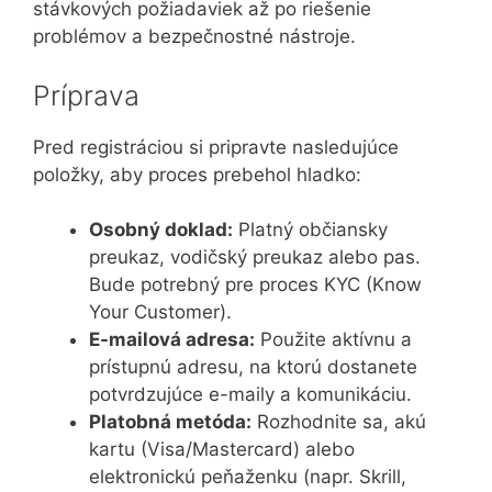
stávkových požiadaviek až po riešenie
problémov a bezpečnostné nástroje.
Príprava
Pred registráciou si pripravte nasledujúce
položky, aby proces prebehol hladko:
Osobný doklad:
Platný občiansky
preukaz, vodičský preukaz alebo pas.
Bude potrebný pre proces KYC (Know
Your Customer).
E-mailová adresa:
Použite aktívnu a
prístupnú adresu, na ktorú dostanete
potvrdzujúce e-maily a komunikáciu.
Platobná metóda:
Rozhodnite sa, akú
kartu (Visa/Mastercard) alebo
elektronickú peňaženku (napr. Skrill,