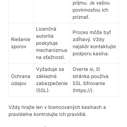
príjmu. Je vašou
povinnosťou ich
priznať.
Licenčná
Proces môže byť
autorita
Riešenie
zdĺhavý. Vždy
poskytuje
sporov
najskôr kontaktujte
mechanizmus
podporu kasína.
na sťažnosti.
Vyžaduje sa
Overte si, či
Ochrana
základné
stránka používa
údajov
zabezpečenie
SSL šifrovanie
(SSL).
(https://).
Vždy hrajte len v licencovaných kasínach a
pravidelne kontrolujte ich pravidlá.