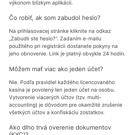
výkonom blízkym aplikácii.
Čo robiť, ak som zabudol heslo?
Na prihlasovacej stránke kliknite na odkaz
„Zabudli ste heslo?“. Zadaním e-mailu
použitého pri registrácii dostanete pokyny na
jeho obnovenie. Link je platný obvykle 24 hodín.
Môžem mať viac ako jeden účet?
Nie. Podľa pravidiel každého licencovaného
kasína je povolený len jeden účet na osobu.
Vytvorenie viacerých účtov (tzv. multi-
accounting) je dôvodom pre okamžité zrušenie
všetkých účtov a konfiskáciu zostatkov.
Ako dlho trvá overenie dokumentov
(KYC)?