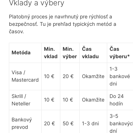
Vklady a výbery
Platobný proces je navrhnutý pre rýchlosť a
bezpečnosť. Tu je prehľad typických metód a
časov.
Min.
Min.
Čas
Čas
Metóda
vklad
výber
vkladu
výberu*
1-3
Visa /
10 €
20 €
Okamžite
bankové
Mastercard
dni
Skrill /
Do 24
10 €
10 €
Okamžite
Neteller
hodín
3-5
Bankový
20 €
50 €
1-3 dni
bankovýc
prevod
dní