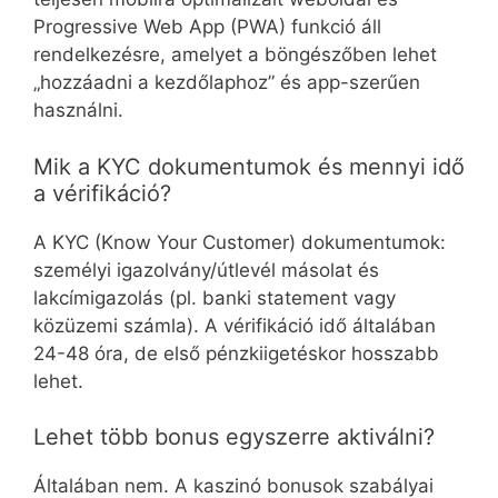
Progressive Web App (PWA) funkció áll
rendelkezésre, amelyet a böngészőben lehet
„hozzáadni a kezdőlaphoz” és app-szerűen
használni.
Mik a KYC dokumentumok és mennyi idő
a vérifikáció?
A KYC (Know Your Customer) dokumentumok:
személyi igazolvány/útlevél másolat és
lakcímigazolás (pl. banki statement vagy
közüzemi számla). A vérifikáció idő általában
24-48 óra, de első pénzkiigetéskor hosszabb
lehet.
Lehet több bonus egyszerre aktiválni?
Általában nem. A kaszinó bonusok szabályai