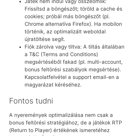
Játék nem indul vagy összeomlik:
Frissítsd a böngészőt; töröld a cache és
cookies; próbál más böngészőt (pl.
Chrome alternatíva Firefox). Ha mobilon
történik, az optimalizált weboldal
újratöltése segít.
Fiók zárolva vagy tiltva: A tiltás általában
a T&C (Terms and Conditions)
megsértéséből fakad (pl. multi-account,
bonus feltörési szabályok megsértése).
Kapcsolatfelvétel a support email-en a
magyarázat kéréséhez.
Fontos tudni
A nyeremények optimalizálása nem csak a
bonus feltörési stratégiához, de a játékok RTP
(Return to Player) értékének ismeretéhez