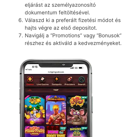
eljárást az személyazonosító
dokumentum feltöltésével.
Válaszd ki a preferált fizetési módot és
hajts végre az első depositot.
Navigálj a ”Promotions” vagy ”Bonusok”
részhez és aktiváld a kedvezményeket.