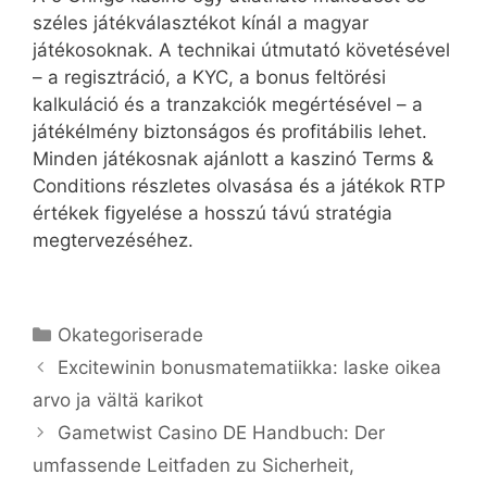
széles játékválasztékot kínál a magyar
játékosoknak. A technikai útmutató követésével
– a regisztráció, a KYC, a bonus feltörési
kalkuláció és a tranzakciók megértésével – a
játékélmény biztonságos és profitábilis lehet.
Minden játékosnak ajánlott a kaszinó Terms &
Conditions részletes olvasása és a játékok RTP
értékek figyelése a hosszú távú stratégia
megtervezéséhez.
Kategorier
Okategoriserade
Excitewinin bonusmatematiikka: laske oikea
arvo ja vältä karikot
Gametwist Casino DE Handbuch: Der
umfassende Leitfaden zu Sicherheit,