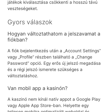
játékok kiválasztása csökkenti a hosszú távú
veszteségeket.
Gyors válaszok
Hogyan változtathatom a jelszavamat a
fiókban?
A fiók bejelentkezés után a „Account Settings”
vagy „Profile” részben található a „Change
Password” opció. Egy erős új jelszó megadása
és a régi jelszó ismerete szükséges a
változtatáshoz.
Van mobil app a kasinón?
A kaszinó nem kínál natív appot a Google Play
vagy Apple App Store-ban. Helyette egy
teljesen mobilra optimalizált weboldal és