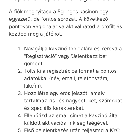
A fiók megnyitása a 5gringos kasinón egy
egyszerű, de fontos sorozat. A következő
pontokon végighaladva aktiválhatod a profilt és
kezded meg a játékot.
Navigálj a kaszinó főoldalára és keresd a
”Regisztráció” vagy ”Jelentkezz be”
gombot.
Tölts ki a regisztrációs formát a pontos
adatokkal (név, email, telefonszám,
lakcím).
Hozz létre egy erős jelszót, amely
tartalmaz kis- és nagybetűket, számokat
és speciális karaktereket.
Ellenőrizd az email címét a kaszinó által
küldött aktivációs link segítségével.
Első bejelentkezés után teljesítsd a KYC