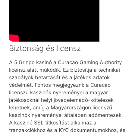
Biztonság és licensz
A 5 Gringo kasinó a Curacao Gaming Authority
licensz alatt működik. Ez biztosítja a technikai
szabályok betartását és a játékos adatok
védelmét. Fontos megjegyezni: a Curacao
licenszű kaszinók nyereményei a magyar
játékosoknál helyi jövedelemadó-kötelesek
lehetnek, amíg a Magyarországon licenszű
kaszinók nyereményei általában adómentesek.
A kaszinó SSL titkosítást alkalmaz a
tranzakciókhoz és a KYC dokumentumokhoz, és