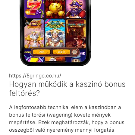
https://5gringo.co.hu/
Hogyan működik a kaszinó bonus
feltörés?
A legfontosabb technikai elem a kaszinóban a
bonus feltörési (wagering) követelmények
megértése. Ezek meghatározzák, hogy a bonus
összegből való nyeremény mennyi forgatás