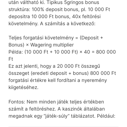
után váltható ki. Tipikus 5gringos bonus
struktúra: 100% deposit bonus, pl. 10 000 Ft
depositra 10 000 Ft bonus, 40x feltörési
követelmény. A számítás a következő:
Teljes forgatási követelmény = (Deposit +
Bonus) × Wagering multiplier
Példa: (10 000 Ft + 10 000 Ft) × 40 = 800 000
Ft
Ez azt jelenti, hogy a 20 000 Ft összegű
összeget (eredeti deposit + bonus) 800 000 Ft
forgatási értékre kell fordítani a nyeremény
kiigetéséhez.
Fontos: Nem minden játék teljes értékben
számít a feltöréshez. A kaszinók általában
megadnak egy ”játék-súly” táblázatot. Például: