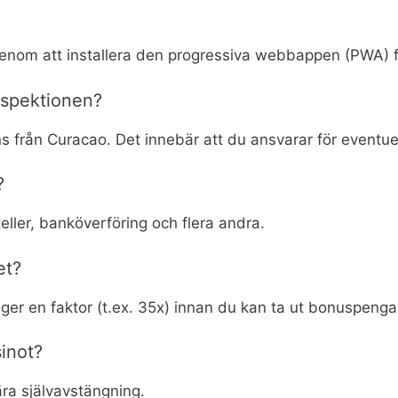
 genom att installera den progressiva webbappen (PWA) 
inspektionen?
ens från Curacao. Det innebär att du ansvarar för eventuel
?
teller, banköverföring och flera andra.
et?
r en faktor (t.ex. 35x) innan du kan ta ut bonuspenga
sinot?
ära självavstängning.