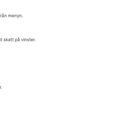
från menyn.
l skatt på vinster.
r.