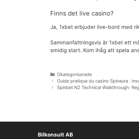
Finns det live casino?
Ja, 1xbet erbjuder live-bord med rik
Sammanfattningsvis är 1xbet ett må
smidig start. Kom ihåg att spela ans
Kategorier
Okategoriserade
Guide pratique du casino Spinaura : insc
Spinbet NZ Technical Walkthrough: Re
Bilkonsult AB