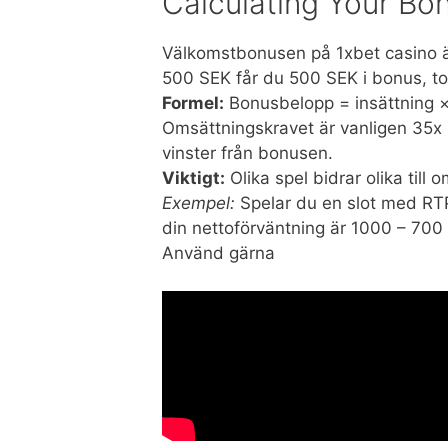
Calculating Your Bo
Välkomstbonusen på 1xbet casino är
500 SEK får du 500 SEK i bonus, tot
Formel:
Bonusbelopp = insättning ×
Omsättningskravet är vanligen 35x
vinster från bonusen.
Viktigt:
Olika spel bidrar olika til
Exempel:
Spelar du en slot med RT
din nettoförväntning är 1000 – 700
Använd gärna