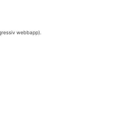
gressiv webbapp).