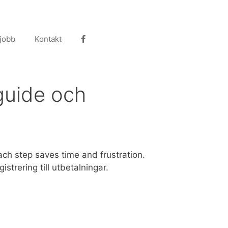
 jobb
Kontakt
guide och
ach step saves time and frustration.
trering till utbetalningar.