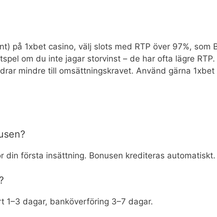
nt) på 1xbet casino, välj slots med RTP över 97%, som B
tspel om du inte jagar storvinst – de har ofta lägre RTP
drar mindre till omsättningskravet. Använd gärna 1xbet o
nusen?
ör din första insättning. Bonusen krediteras automatiskt.
?
t 1–3 dagar, banköverföring 3–7 dagar.