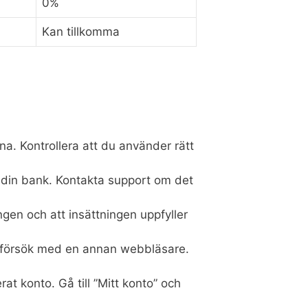
0%
Kan tillkomma
na. Kontrollera att du använder rätt
i din bank. Kontakta support om det
ngen och att insättningen uppfyller
 försök med en annan webbläsare.
at konto. Gå till ”Mitt konto” och