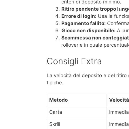
criteri di deposito minimo.
Ritiro pendente troppo lung
Errore di login:
Usa la funzio
Pagamento fallito:
Conferma c
Gioco non disponibile:
Alcun
Scommessa non conteggiata
rollover e in quale percentual
Consigli Extra
La velocità del deposito e del ritir
tipiche.
Metodo
Velocit
Carta
Immedia
Skrill
Immedia