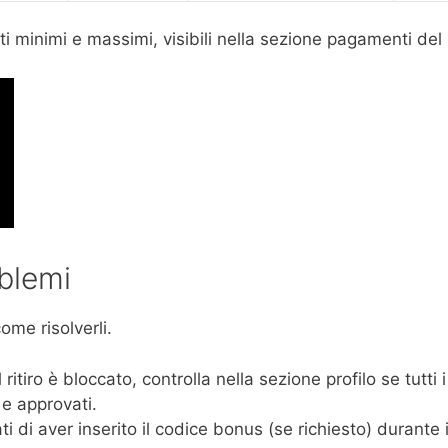
i minimi e massimi, visibili nella sezione pagamenti del 
blemi
ome risolverli.
l ritiro è bloccato, controlla nella sezione profilo se tutti
 e approvati.
i di aver inserito il codice bonus (se richiesto) durante 