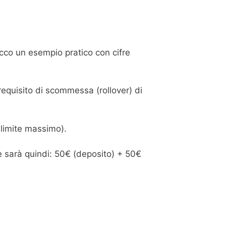
 Ecco un esempio pratico con cifre
quisito di scommessa (rollover) di
 limite massimo).
le sarà quindi: 50€ (deposito) + 50€