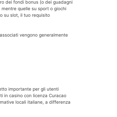
iro dei fondi bonus (o dei guadagni
 mentre quelle su sport o giochi
su slot, il tuo requisito
ni associati vengono generalmente
o importante per gli utenti
nuti in casino con licenza Curacao
ative locali italiane, a differenza