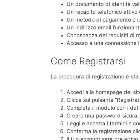
Un documento di identità vali
Un recapito telefonico attivo 
Un metodo di pagamento che in
Un indirizzo email funzionant
Conoscenza dei requisiti di 
Accesso a una connessione int
Come Registrarsi
La procedura di registrazione è stan
Accedi alla homepage del sit
Clicca sul pulsante ”Registrati
Completa il modulo con i dati 
Creare una password sicura, 
Leggi e accetta i termini e co
Conferma la registrazione clicc
Il tuo account sarà ora attiv