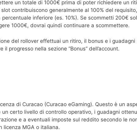
tere un totale di 1000€ prima di poter richiedere un rit
slot contribuiscono generalmente al 100% del requisito,
percentuale inferiore (es. 10%). Se scommetti 200€ solo 
gere 1000€, dovrai quindi continuare a scommettere.
one del rollover effettuai un ritiro, il bonus e i guadag
e il progresso nella sezione ”Bonus” dell’account.
cenza di Curacao (Curacao eGaming). Questo è un aspett
e un certo livello di controllo operativo, i guadagni otte
azione e a eventuali imposte sul reddito secondo le norm
on licenza MGA o italiana.