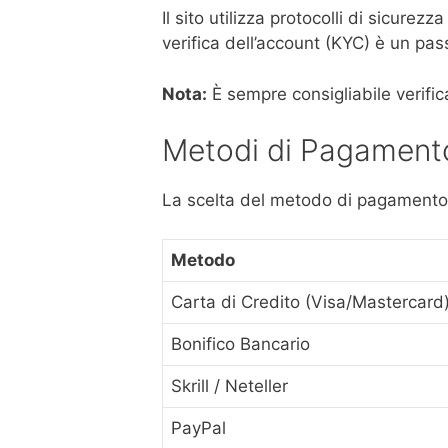
Il sito utilizza protocolli di sicure
verifica dell’account (KYC) è un pass
Nota:
È sempre consigliabile verific
Metodi di Pagament
La scelta del metodo di pagamento in
Metodo
Carta di Credito (Visa/Mastercard
Bonifico Bancario
Skrill / Neteller
PayPal