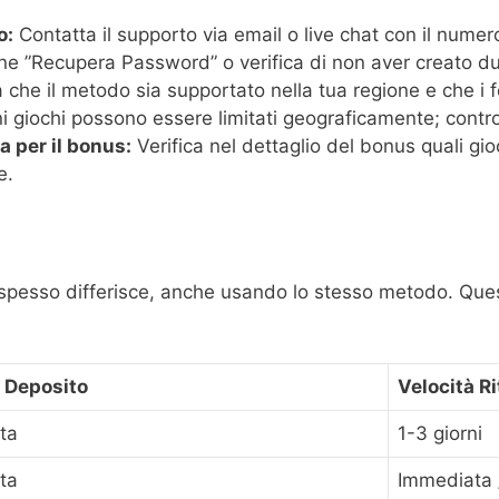
o:
Contatta il supporto via email o live chat con il numer
ne ”Recupera Password” o verifica di non aver creato du
he il metodo sia supportato nella tua regione e che i fo
i giochi possono essere limitati geograficamente; controll
 per il bonus:
Verifica nel dettaglio del bonus quali gio
e.
o spesso differisce, anche usando lo stesso metodo. Quest
à Deposito
Velocità Ri
ta
1-3 giorni
ta
Immediata 