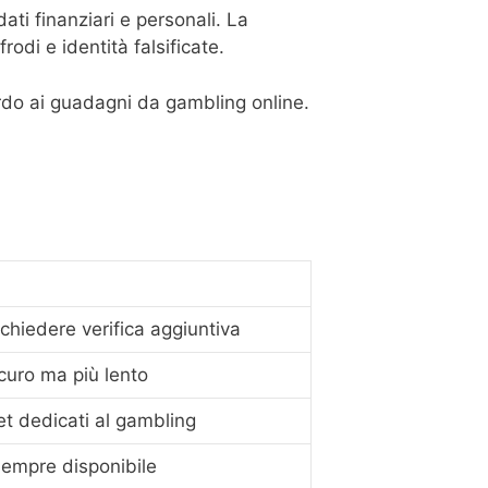
ati finanziari e personali. La
rodi e identità falsificate.
ardo ai guadagni da gambling online.
ichiedere verifica aggiuntiva
icuro ma più lento
et dedicati al gambling
empre disponibile