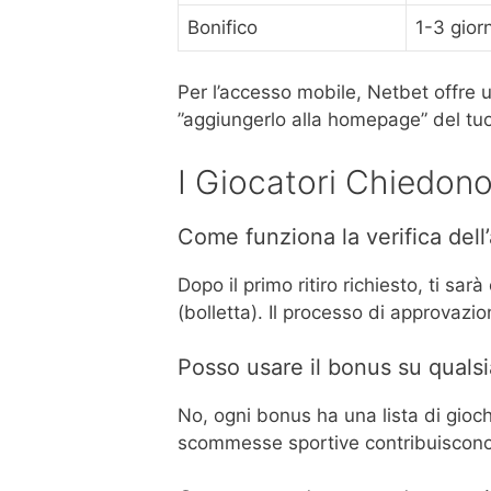
Bonifico
1-3 giorn
Per l’accesso mobile, Netbet offre
”aggiungerlo alla homepage” del tuo
I Giocatori Chiedon
Come funziona la verifica dell
Dopo il primo ritiro richiesto, ti s
(bolletta). Il processo di approvazi
Posso usare il bonus su qualsi
No, ogni bonus ha una lista di gioch
scommesse sportive contribuiscono