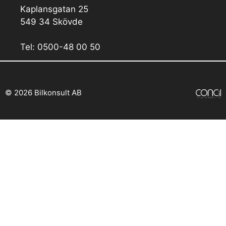
Kaplansgatan 25
549 34 Skövde
Tel: 0500-48 00 50
© 2026 Bilkonsult AB