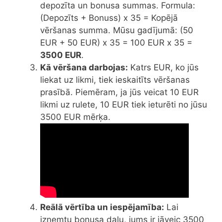
depozīta un bonusa summas. Formula:
(Depozīts + Bonuss) x 35 = Kopējā
vēršanas summa. Mūsu gadījumā: (50
EUR + 50 EUR) x 35 = 100 EUR x 35 =
3500 EUR
.
Kā vēršana darbojas:
Katrs EUR, ko jūs
liekat uz likmi, tiek ieskaitīts vēršanas
prasībā. Piemēram, ja jūs veicat 10 EUR
likmi uz rulete, 10 EUR tiek ieturēti no jūsu
3500 EUR mērķa.
Reālā vērtība un iespējamība:
Lai
izņemtu bonusa daļu, jums ir jāveic 3500