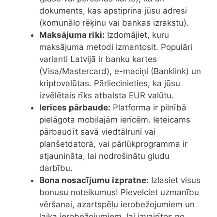
dokuments, kas apstiprina jūsu adresi
(komunālo rēķinu vai bankas izrakstu).
Maksājuma rīki:
Izdomājiet, kuru
maksājuma metodi izmantosit. Populāri
varianti Latvijā ir banku kartes
(Visa/Mastercard), e-maciņi (Banklink) un
kriptovalūtas. Pārliecinieties, ka jūsu
izvēlētais rīks atbalsta EUR valūtu.
Ierīces pārbaude:
Platforma ir pilnībā
pielāgota mobilajām ierīcēm. Ieteicams
pārbaudīt savā viedtālrunī vai
planšetdatorā, vai pārlūkprogramma ir
atjaunināta, lai nodrošinātu gludu
darbību.
Bona nosacījumu izpratne:
Izlasiet visus
bonusu noteikumus! Pievelciet uzmanību
vēršanai, azartspēļu ierobežojumiem un
laika ierobežojumiem, lai izvairītos no