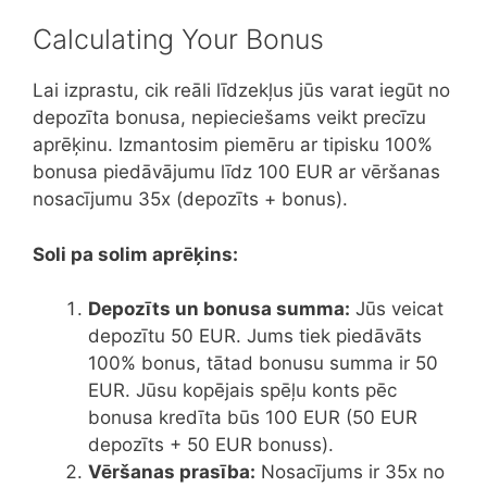
Calculating Your Bonus
Lai izprastu, cik reāli līdzekļus jūs varat iegūt no
depozīta bonusa, nepieciešams veikt precīzu
aprēķinu. Izmantosim piemēru ar tipisku 100%
bonusa piedāvājumu līdz 100 EUR ar vēršanas
nosacījumu 35x (depozīts + bonus).
Soli pa solim aprēķins:
Depozīts un bonusa summa:
Jūs veicat
depozītu 50 EUR. Jums tiek piedāvāts
100% bonus, tātad bonusu summa ir 50
EUR. Jūsu kopējais spēļu konts pēc
bonusa kredīta būs 100 EUR (50 EUR
depozīts + 50 EUR bonuss).
Vēršanas prasība:
Nosacījums ir 35x no