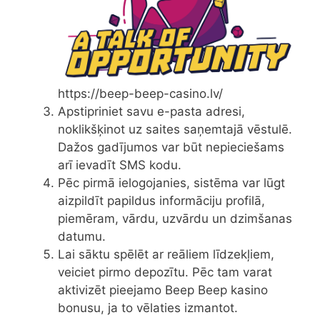
https://beep-beep-casino.lv/
Apstipriniet savu e-pasta adresi,
noklikšķinot uz saites saņemtajā vēstulē.
Dažos gadījumos var būt nepieciešams
arī ievadīt SMS kodu.
Pēc pirmā ielogojanies, sistēma var lūgt
aizpildīt papildus informāciju profilā,
piemēram, vārdu, uzvārdu un dzimšanas
datumu.
Lai sāktu spēlēt ar reāliem līdzekļiem,
veiciet pirmo depozītu. Pēc tam varat
aktivizēt pieejamo Beep Beep kasino
bonusu, ja to vēlaties izmantot.