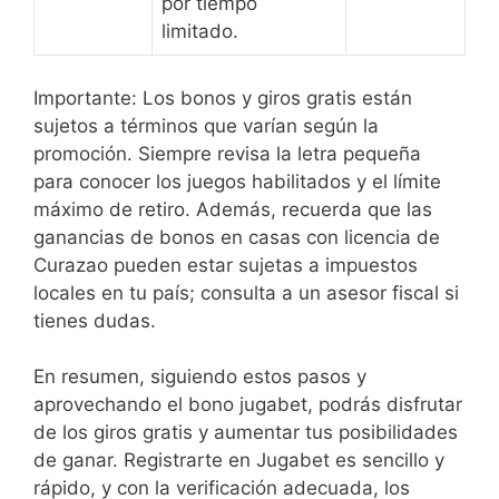
por tiempo
limitado.
Importante: Los bonos y giros gratis están
sujetos a términos que varían según la
promoción. Siempre revisa la letra pequeña
para conocer los juegos habilitados y el límite
máximo de retiro. Además, recuerda que las
ganancias de bonos en casas con licencia de
Curazao pueden estar sujetas a impuestos
locales en tu país; consulta a un asesor fiscal si
tienes dudas.
En resumen, siguiendo estos pasos y
aprovechando el bono jugabet, podrás disfrutar
de los giros gratis y aumentar tus posibilidades
de ganar. Registrarte en Jugabet es sencillo y
rápido, y con la verificación adecuada, los