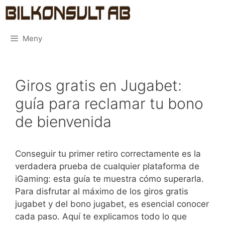
Hoppa
Bilkonsult
till
innehåll
Meny
Giros gratis en Jugabet:
guía para reclamar tu bono
de bienvenida
Conseguir tu primer retiro correctamente es la
verdadera prueba de cualquier plataforma de
iGaming: esta guía te muestra cómo superarla.
Para disfrutar al máximo de los giros gratis
jugabet y del bono jugabet, es esencial conocer
cada paso. Aquí te explicamos todo lo que