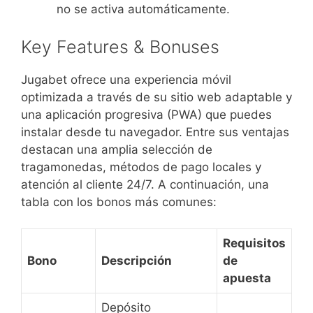
no se activa automáticamente.
Key Features & Bonuses
Jugabet ofrece una experiencia móvil
optimizada a través de su sitio web adaptable y
una aplicación progresiva (PWA) que puedes
instalar desde tu navegador. Entre sus ventajas
destacan una amplia selección de
tragamonedas, métodos de pago locales y
atención al cliente 24/7. A continuación, una
tabla con los bonos más comunes:
Requisitos
Bono
Descripción
de
apuesta
Depósito