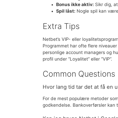
Bonus ikke aktiv:
Sikr dig, a
Spil låst:
Nogle spil kan være
Extra Tips
Netbet’s VIP- eller loyalitetsprogra
Programmet har ofte flere niveauer 
personlige account managers og hurt
profil under ”Loyalitet” eller ”VIP”.
Common Questions
Hvor lang tid tar det at få en 
For de mest populære metoder som M
godkendelse. Bankoverførsler kan t