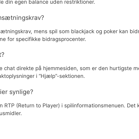
 din egen balance uden restriktioner.
omsætningskrav?
sætningskrav, mens spil som blackjack og poker kan bi
ne for specifikke bidragsprocenter.
t?
ve chat direkte på hjemmesiden, som er den hurtigste me
ktoplysninger i ”Hjælp”-sektionen.
ier synlige?
n RTP (Return to Player) i spilinformationsmenuen. Det 
usmidler.