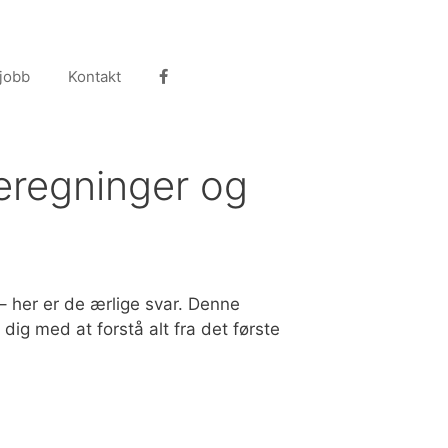
 jobb
Kontakt
beregninger og
– her er de ærlige svar. Denne
ig med at forstå alt fra det første