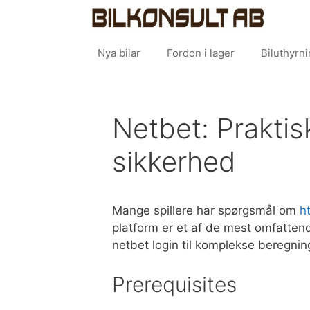
Hoppa
Bilk
till
innehåll
Nya bilar
Fordon i lager
Biluthyrn
Netbet: Praktisk
sikkerhed
Mange spillere har spørgsmål om
h
platform er et af de mest omfattend
netbet login til komplekse beregni
Prerequisites