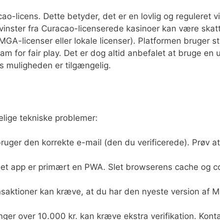
o-licens. Dette betyder, det er en lovlig og reguleret 
nster fra Curacao-licenserede kasinoer kan være skatt
GA-licenser eller lokale licenser). Platformen bruger s
am for fair play. Det er dog altid anbefalet at bruge en
is muligheden er tilgængelig.
elige tekniske problemer:
ruger den korrekte e-mail (den du verificerede). Prøv a
et app er primært en PWA. Slet browserens cache og c
saktioner kan kræve, at du har den nyeste version af 
ger over 10.000 kr. kan kræve ekstra verifikation. Konta