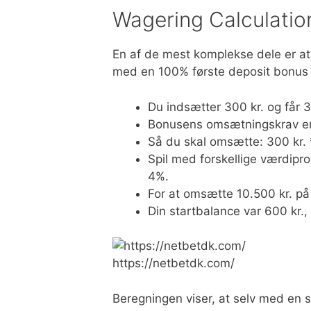
Wagering Calculatio
En af de mest komplekse dele er a
med en 100% første deposit bonus o
Du indsætter 300 kr. og får 3
Bonusens omsætningskrav er 
Så du skal omsætte: 300 kr. 
Spil med forskellige værdipr
4%.
For at omsætte 10.500 kr. på 
Din startbalance var 600 kr.
https://netbetdk.com/
Beregningen viser, at selv med en s