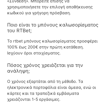
«Σύνδεση». Μπορείτε επίσης να
χρησιμοποιήσετε την επιλογή αποθήκευσης
κωδικού για γρήγορη πρόσβαση.
Ποιο είναι το μπόνους καλωσορίσματος
του RTBet;
Το rtbet μπόνους καλωσορίσματος προσφέρει
100% έως 200€ στην πρώτη κατάθεση.
Ισχύουν όροι στοιχίσματος.
Πόσος χρόνος χρειάζεται για την
ανάληψη;
Ο χρόνος εξαρτάται από τη μέθοδο. Τα
ηλεκτρονικά πορτοφόλια είναι άμεσα, ενώ οι
κάρτες και τα τραπεζικά εμβάσματα
χρειάζονται 1-5 εργάσιμες.