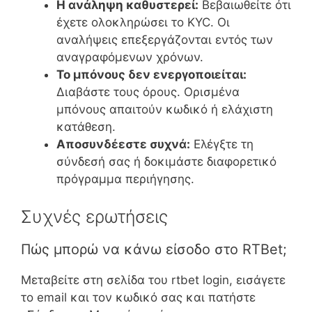
Η ανάληψη καθυστερεί:
Βεβαιωθείτε ότι
έχετε ολοκληρώσει το KYC. Οι
αναλήψεις επεξεργάζονται εντός των
αναγραφόμενων χρόνων.
Το μπόνους δεν ενεργοποιείται:
Διαβάστε τους όρους. Ορισμένα
μπόνους απαιτούν κωδικό ή ελάχιστη
κατάθεση.
Αποσυνδέεστε συχνά:
Ελέγξτε τη
σύνδεσή σας ή δοκιμάστε διαφορετικό
πρόγραμμα περιήγησης.
Συχνές ερωτήσεις
Πώς μπορώ να κάνω είσοδο στο RTBet;
Μεταβείτε στη σελίδα του rtbet login, εισάγετε
το email και τον κωδικό σας και πατήστε