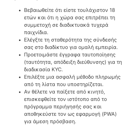
Βεβαιωθείτε ότι είστε τουλάχιστον 18
ετών και ότι η χώρα σας επιτρέπει τη
συμμετοχή σε διαδικτυακά τυχερά
παιχνίδια.
Ελέγξτε τη σταθερότητα της σύνδεσής
σας στο διαδίκτυο για ομαλή εμπειρία.
Προετοιμάστε έγγραφα ταυτοποίησης
(ταυτότητα, απόδειξη διεύθυνσης) για τη
διαδικασία KYC.
Επιλέξτε μια ασφαλή μέθοδο πληρωμής
από τη λίστα που υποστηρίζεται.
Αν θέλετε να παίξετε από κινητό,
επισκεφθείτε τον ιστότοπο από το
πρόγραμμα περιήγησής σας και
αποθηκεύστε τον ως εφαρμογή (PWA)
για άμεση πρόσβαση.