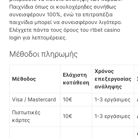
Παιχνίδια όπως οι κουλοχέρηδες συνήθως
συνεισφέρουν 100%, ενώ τα επιτραπέζια
παιχνίδια μπορεί να συνεισφέρουν λιγότερο.
Ελέγχετε πάντα τους όρους του rtbet casino
login για λεπτομέρειες.
Μέθοδοι πληρωμής
Χρόνος
Ελάχιστη
Μέθοδος
επεξεργασίας
κατάθεση
ανάληψης
Visa / Mastercard
10€
1-3 εργάσιμες
Πιστωτικές
10€
1-3 εργάσιμες
κάρτες