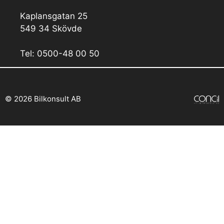
Kaplansgatan 25
549 34 Skövde
Tel: 0500-48 00 50
© 2026 Bilkonsult AB