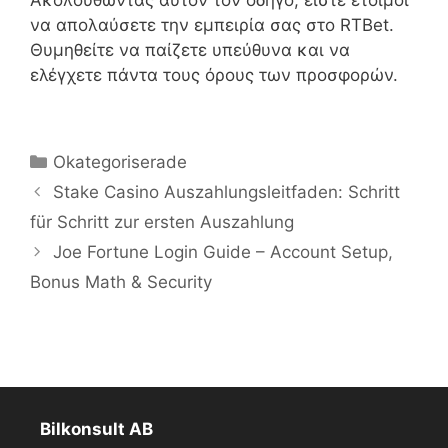
να απολαύσετε την εμπειρία σας στο RTBet.
Θυμηθείτε να παίζετε υπεύθυνα και να
ελέγχετε πάντα τους όρους των προσφορών.
Kategorier
Okategoriserade
Stake Casino Auszahlungsleitfaden: Schritt
für Schritt zur ersten Auszahlung
Joe Fortune Login Guide – Account Setup,
Bonus Math & Security
Bilkonsult AB