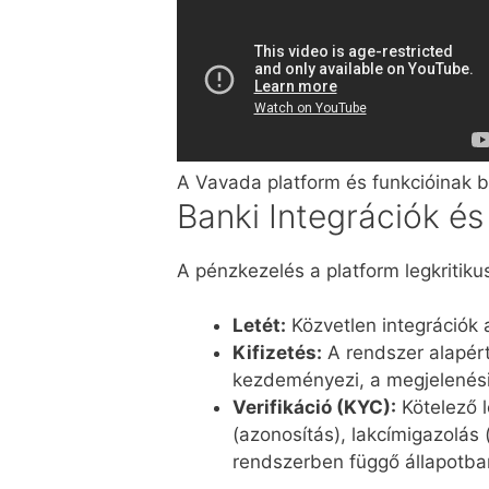
A Vavada platform és funkcióinak
Banki Integrációk és 
A pénzkezelés a platform legkritik
Letét:
Közvetlen integrációk a
Kifizetés:
A rendszer alapért
kezdeményezi, a megjelenési 
Verifikáció (KYC):
Kötelező l
(azonosítás), lakcímigazolás 
rendszerben függő állapotba