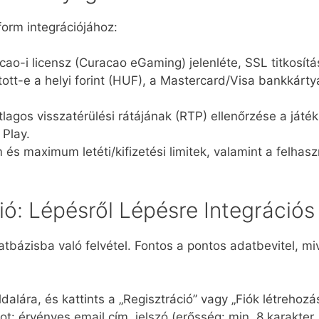
form integrációjához:
ao-i licensz (Curacao eGaming) jelenléte, SSL titkosítá
t-e a helyi forint (HUF), a Mastercard/Visa bankkártyák
lagos visszatérülési rátájának (RTP) ellenőrzése a játé
 Play.
s maximum letéti/kifizetési limitek, valamint a felhaszn
ó: Lépésről Lépésre Integrációs 
tbázisba való felvétel. Fontos a pontos adatbevitel, mi
dalára, és kattints a „Regisztráció” vagy „Fiók létrehoz
apot: érvényes email cím, jelszó (erősség: min. 8 karakt