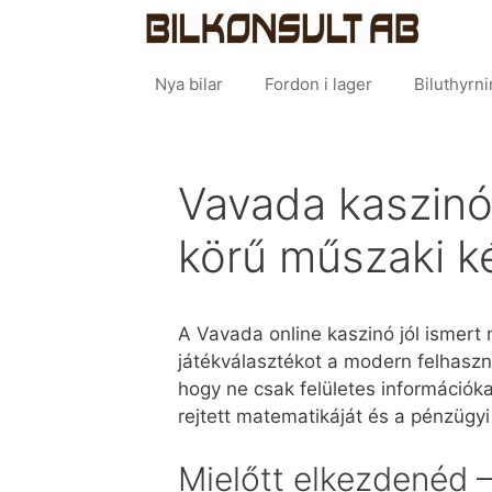
Hoppa
Bilk
till
innehåll
Nya bilar
Fordon i lager
Biluthyrn
Vavada kaszinó 
körű műszaki k
A Vavada online kaszinó jól ismert
játékválasztékot a modern felhaszná
hogy ne csak felületes információ
rejtett matematikáját és a pénzügy
Mielőtt elkezdenéd –