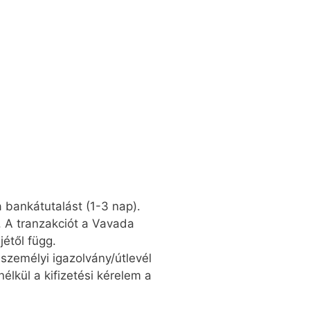
a bankátutalást (1-3 nap).
. A tranzakciót a Vavada
étől függ.
személyi igazolvány/útlevél
élkül a kifizetési kérelem a