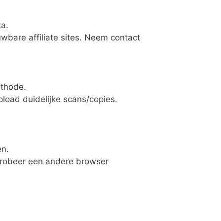
ta.
wbare affiliate sites. Neem contact
ethode.
load duidelijke scans/copies.
en.
 Probeer een andere browser