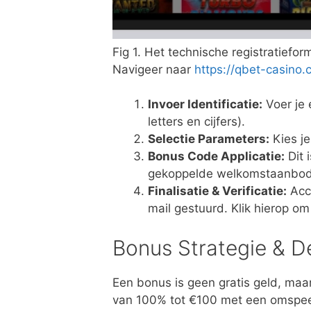
Fig 1. Het technische registratiefo
Navigeer naar
https://qbet-casino.
Invoer Identificatie:
Voer je 
letters en cijfers).
Selectie Parameters:
Kies je
Bonus Code Applicatie:
Dit 
gekoppelde welkomstaanbod te
Finalisatie & Verificatie:
Acce
mail gestuurd. Klik hierop om 
Bonus Strategie & D
Een bonus is geen gratis geld, maa
van 100% tot €100 met een omspeel