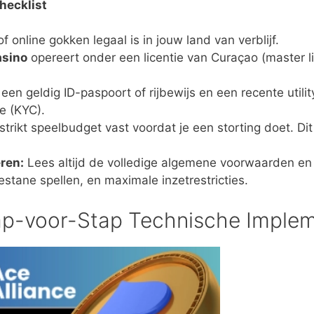
hecklist
of online gokken legaal is in jouw land van verblijf.
asino
opereert onder een licentie van Curaçao (master lic
en geldig ID-paspoort of rijbewijs en een recente utili
e (KYC).
strikt speelbudget vast voordat je een storting doet. D
ren:
Lees altijd de volledige algemene voorwaarden en 
stane spellen, en maximale inzetrestricties.
ap-voor-Stap Technische Implem