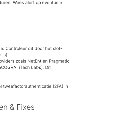
duren. Wees alert op eventuele
. Controleer dit door het slot-
ils).
iders zoals NetEnt en Pragmatic
 eCOGRA, iTech Labs). Dit
 tweefactorauthenticatie (2FA) in
en & Fixes