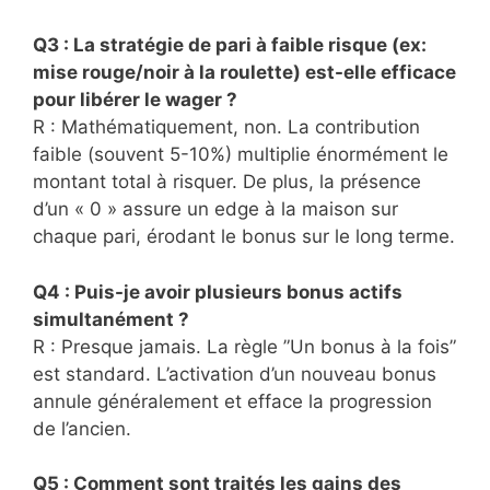
Q3 : La stratégie de pari à faible risque (ex:
mise rouge/noir à la roulette) est-elle efficace
pour libérer le wager ?
R : Mathématiquement, non. La contribution
faible (souvent 5-10%) multiplie énormément le
montant total à risquer. De plus, la présence
d’un « 0 » assure un edge à la maison sur
chaque pari, érodant le bonus sur le long terme.
Q4 : Puis-je avoir plusieurs bonus actifs
simultanément ?
R : Presque jamais. La règle ”Un bonus à la fois”
est standard. L’activation d’un nouveau bonus
annule généralement et efface la progression
de l’ancien.
Q5 : Comment sont traités les gains des