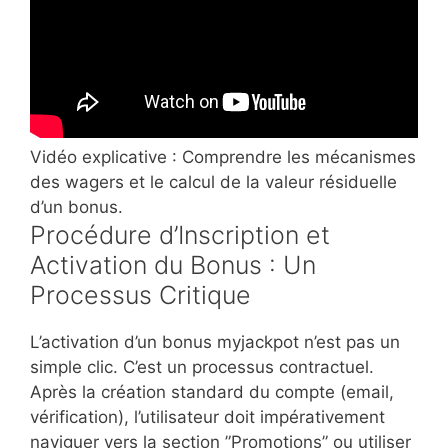
Vidéo explicative : Comprendre les mécanismes
des wagers et le calcul de la valeur résiduelle
d’un bonus.
Procédure d’Inscription et
Activation du Bonus : Un
Processus Critique
L’activation d’un bonus myjackpot n’est pas un
simple clic. C’est un processus contractuel.
Après la création standard du compte (email,
vérification), l’utilisateur doit impérativement
naviguer vers la section ”Promotions” ou utiliser