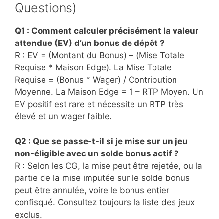
Questions)
Q1 : Comment calculer précisément la valeur
attendue (EV) d’un bonus de dépôt ?
R : EV = (Montant du Bonus) – (Mise Totale
Requise * Maison Edge). La Mise Totale
Requise = (Bonus * Wager) / Contribution
Moyenne. La Maison Edge = 1 – RTP Moyen. Un
EV positif est rare et nécessite un RTP très
élevé et un wager faible.
Q2 : Que se passe-t-il si je mise sur un jeu
non-éligible avec un solde bonus actif ?
R : Selon les CG, la mise peut être rejetée, ou la
partie de la mise imputée sur le solde bonus
peut être annulée, voire le bonus entier
confisqué. Consultez toujours la liste des jeux
exclus.