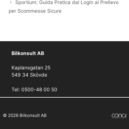
Sportium: Guida Pratica dal Login al Prelievo
per Scommesse Sicure
Bilkonsult AB
Kaplansgatan 25
549 34 Skövde
Tel: 0500-48 00 50
© 2026 Bilkonsult AB