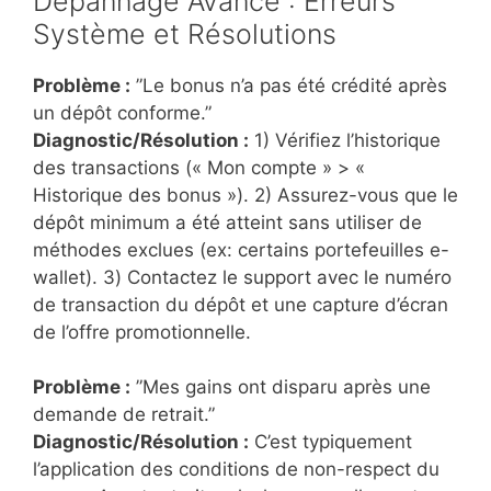
Dépannage Avancé : Erreurs
Système et Résolutions
Problème :
”Le bonus n’a pas été crédité après
un dépôt conforme.”
Diagnostic/Résolution :
1) Vérifiez l’historique
des transactions (« Mon compte » > «
Historique des bonus »). 2) Assurez-vous que le
dépôt minimum a été atteint sans utiliser de
méthodes exclues (ex: certains portefeuilles e-
wallet). 3) Contactez le support avec le numéro
de transaction du dépôt et une capture d’écran
de l’offre promotionnelle.
Problème :
”Mes gains ont disparu après une
demande de retrait.”
Diagnostic/Résolution :
C’est typiquement
l’application des conditions de non-respect du