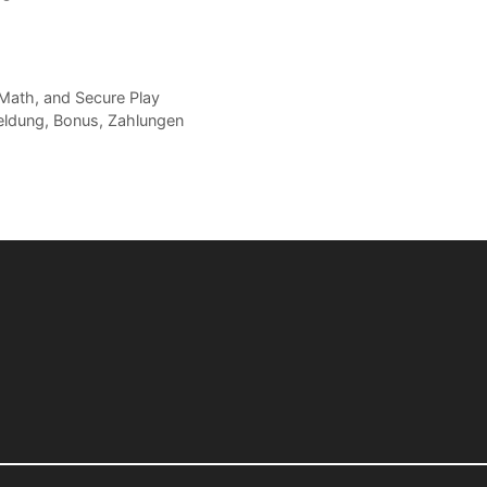
ath, and Secure Play
eldung, Bonus, Zahlungen