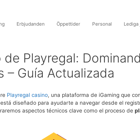
onsult
ing
Erbjudanden
Öppettider
Personal
Lediga
 de Playregal: Dominand
 – Guía Actualizada
bre
Playregal casino
, una plataforma de iGaming que co
tá diseñado para ayudarte a navegar desde el registro i
poraremos aspectos técnicos clave como el proceso de
pl