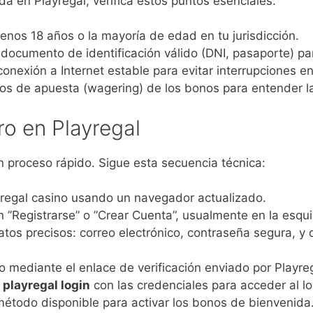
da en Playregal, verifica estos puntos esenciales:
nos 18 años o la mayoría de edad en tu jurisdicción.
ocumento de identificación válido (DNI, pasaporte) para
nexión a Internet estable para evitar interrupciones e
tos de apuesta (wagering) de los bonos para entender l
ro en Playregal
n proceso rápido. Sigue esta secuencia técnica:
layregal casino usando un navegador actualizado.
ón ”Registrarse” o ”Crear Cuenta”, usualmente en la esqu
atos precisos: correo electrónico, contraseña segura, 
o mediante el enlace de verificación enviado por Playreg
u
playregal login
con las credenciales para acceder al l
étodo disponible para activar los bonos de bienvenida