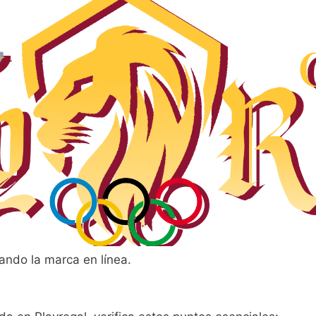
tando la marca en línea.