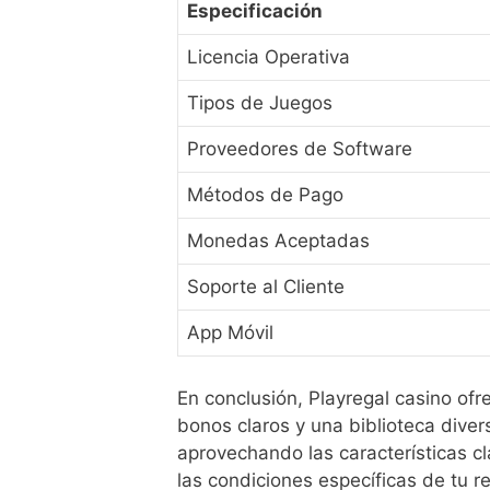
Especificación
Licencia Operativa
Tipos de Juegos
Proveedores de Software
Métodos de Pago
Monedas Aceptadas
Soporte al Cliente
App Móvil
En conclusión, Playregal casino ofr
bonos claros y una biblioteca diver
aprovechando las características c
las condiciones específicas de tu r