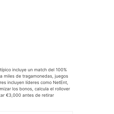
típico incluye un match del 100%
rga miles de tragamonedas, juegos
res incluyen líderes como NetEnt,
zar los bonos, calcula el rollover
ar €3,000 antes de retirar