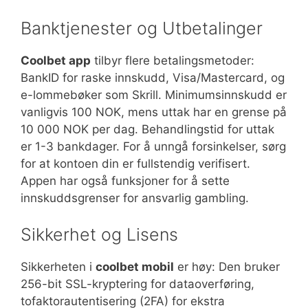
Banktjenester og Utbetalinger
Coolbet app
tilbyr flere betalingsmetoder:
BankID for raske innskudd, Visa/Mastercard, og
e-lommebøker som Skrill. Minimumsinnskudd er
vanligvis 100 NOK, mens uttak har en grense på
10 000 NOK per dag. Behandlingstid for uttak
er 1-3 bankdager. For å unngå forsinkelser, sørg
for at kontoen din er fullstendig verifisert.
Appen har også funksjoner for å sette
innskuddsgrenser for ansvarlig gambling.
Sikkerhet og Lisens
Sikkerheten i
coolbet mobil
er høy: Den bruker
256-bit SSL-kryptering for dataoverføring,
tofaktorautentisering (2FA) for ekstra