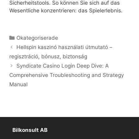
Sicherheitstools. So können Sie sich auf das
Wesentliche konzentrieren: das Spielerlebnis.
Kategorier
Okategoriserade
Hellspin kaszinó használati útmutató –
regisztráció, bónusz, biztonság
Syndicate Casino Login Deep Dive: A
Comprehensive Troubleshooting and Strategy
Manual
Bilkonsult AB