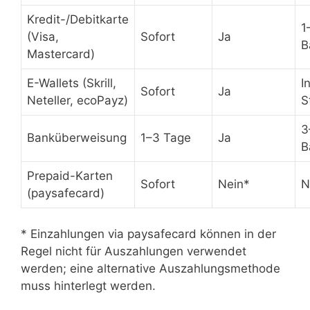
Kredit-/Debitkarte
1
(Visa,
Sofort
Ja
B
Mastercard)
E-Wallets (Skrill,
I
Sofort
Ja
Neteller, ecoPayz)
S
3
Banküberweisung
1–3 Tage
Ja
B
Prepaid-Karten
Sofort
Nein*
N
(paysafecard)
* Einzahlungen via paysafecard können in der
Regel nicht für Auszahlungen verwendet
werden; eine alternative Auszahlungsmethode
muss hinterlegt werden.