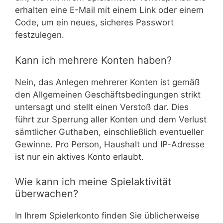
erhalten eine E-Mail mit einem Link oder einem
Code, um ein neues, sicheres Passwort
festzulegen.
Kann ich mehrere Konten haben?
Nein, das Anlegen mehrerer Konten ist gemäß
den Allgemeinen Geschäftsbedingungen strikt
untersagt und stellt einen Verstoß dar. Dies
führt zur Sperrung aller Konten und dem Verlust
sämtlicher Guthaben, einschließlich eventueller
Gewinne. Pro Person, Haushalt und IP-Adresse
ist nur ein aktives Konto erlaubt.
Wie kann ich meine Spielaktivität
überwachen?
In Ihrem Spielerkonto finden Sie üblicherweise