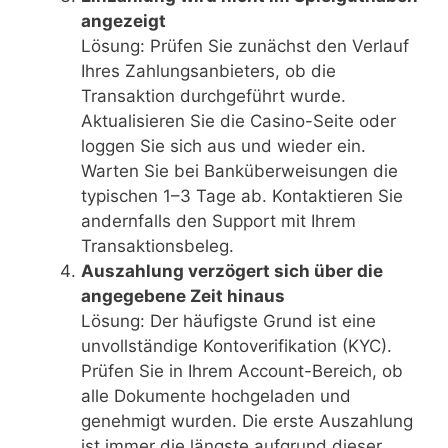
angezeigt
Lösung: Prüfen Sie zunächst den Verlauf
Ihres Zahlungsanbieters, ob die
Transaktion durchgeführt wurde.
Aktualisieren Sie die Casino-Seite oder
loggen Sie sich aus und wieder ein.
Warten Sie bei Banküberweisungen die
typischen 1–3 Tage ab. Kontaktieren Sie
andernfalls den Support mit Ihrem
Transaktionsbeleg.
Auszahlung verzögert sich über die
angegebene Zeit hinaus
Lösung: Der häufigste Grund ist eine
unvollständige Kontoverifikation (KYC).
Prüfen Sie in Ihrem Account-Bereich, ob
alle Dokumente hochgeladen und
genehmigt wurden. Die erste Auszahlung
ist immer die längste aufgrund dieser