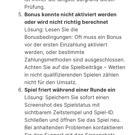
Prüfung.
Bonus konnte nicht aktiviert werden
oder wird nicht richtig berechnet
Lösung: Lesen Sie die
Bonusbedingungen: Oft muss ein Bonus
vor der ersten Einzahlung aktiviert
werden, oder bestimmte
Zahlungsmethoden sind ausgeschlossen.
Achten Sie auf die Spielbeiträge – Wetten
in nicht qualifizierenden Spielen zählen
nicht für den Umsatz.
Spiel friert während einer Runde ein
Lösung: Speichern Sie sofort einen
Screenshot des Spielstatus mit
sichtbarem Zeitstempel und Spiel-ID.
Schließen und öffnen Sie das Spiel neu.
Bei anhaltenden Problemen kontaktieren
Sie den Support mit den Screenshots –