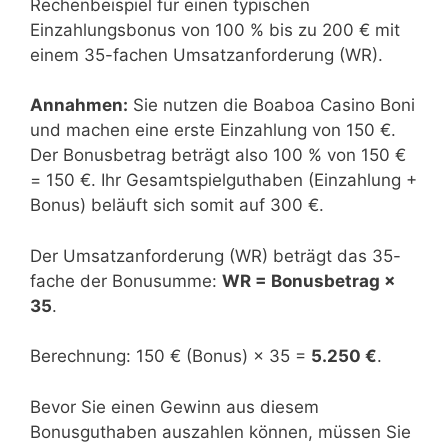
Rechenbeispiel für einen typischen
Einzahlungsbonus von 100 % bis zu 200 € mit
einem 35-fachen Umsatzanforderung (WR).
Annahmen:
Sie nutzen die Boaboa Casino Boni
und machen eine erste Einzahlung von 150 €.
Der Bonusbetrag beträgt also 100 % von 150 €
= 150 €. Ihr Gesamtspielguthaben (Einzahlung +
Bonus) beläuft sich somit auf 300 €.
Der Umsatzanforderung (WR) beträgt das 35-
fache der Bonusumme:
WR = Bonusbetrag ×
35
.
Berechnung: 150 € (Bonus) × 35 =
5.250 €
.
Bevor Sie einen Gewinn aus diesem
Bonusguthaben auszahlen können, müssen Sie