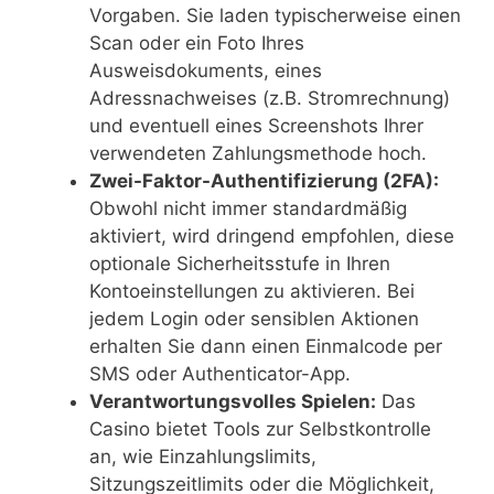
Vorgaben. Sie laden typischerweise einen
Scan oder ein Foto Ihres
Ausweisdokuments, eines
Adressnachweises (z.B. Stromrechnung)
und eventuell eines Screenshots Ihrer
verwendeten Zahlungsmethode hoch.
Zwei-Faktor-Authentifizierung (2FA):
Obwohl nicht immer standardmäßig
aktiviert, wird dringend empfohlen, diese
optionale Sicherheitsstufe in Ihren
Kontoeinstellungen zu aktivieren. Bei
jedem Login oder sensiblen Aktionen
erhalten Sie dann einen Einmalcode per
SMS oder Authenticator-App.
Verantwortungsvolles Spielen:
Das
Casino bietet Tools zur Selbstkontrolle
an, wie Einzahlungslimits,
Sitzungszeitlimits oder die Möglichkeit,