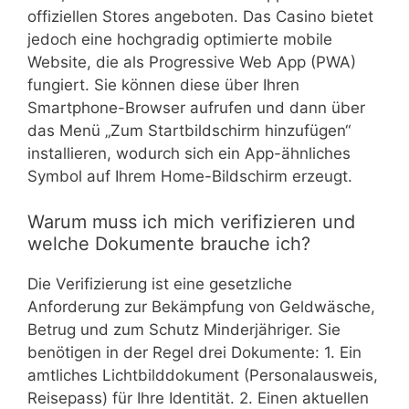
offiziellen Stores angeboten. Das Casino bietet
jedoch eine hochgradig optimierte mobile
Website, die als Progressive Web App (PWA)
fungiert. Sie können diese über Ihren
Smartphone-Browser aufrufen und dann über
das Menü „Zum Startbildschirm hinzufügen“
installieren, wodurch sich ein App-ähnliches
Symbol auf Ihrem Home-Bildschirm erzeugt.
Warum muss ich mich verifizieren und
welche Dokumente brauche ich?
Die Verifizierung ist eine gesetzliche
Anforderung zur Bekämpfung von Geldwäsche,
Betrug und zum Schutz Minderjähriger. Sie
benötigen in der Regel drei Dokumente: 1. Ein
amtliches Lichtbilddokument (Personalausweis,
Reisepass) für Ihre Identität. 2. Einen aktuellen