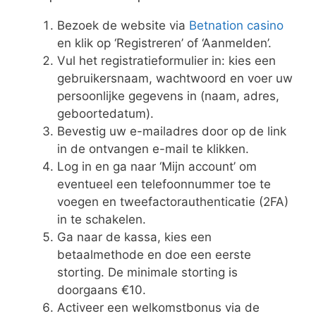
Bezoek de website via
Betnation casino
en klik op ‘Registreren’ of ‘Aanmelden’.
Vul het registratieformulier in: kies een
gebruikersnaam, wachtwoord en voer uw
persoonlijke gegevens in (naam, adres,
geboortedatum).
Bevestig uw e-mailadres door op de link
in de ontvangen e-mail te klikken.
Log in en ga naar ‘Mijn account’ om
eventueel een telefoonnummer toe te
voegen en tweefactorauthenticatie (2FA)
in te schakelen.
Ga naar de kassa, kies een
betaalmethode en doe een eerste
storting. De minimale storting is
doorgaans €10.
Activeer een welkomstbonus via de