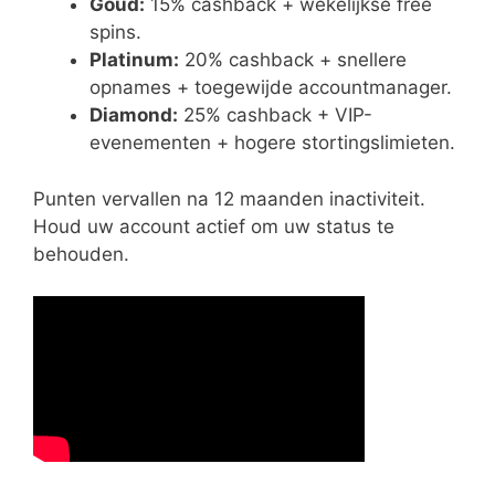
Goud:
15% cashback + wekelijkse free
spins.
Platinum:
20% cashback + snellere
opnames + toegewijde accountmanager.
Diamond:
25% cashback + VIP-
evenementen + hogere stortingslimieten.
Punten vervallen na 12 maanden inactiviteit.
Houd uw account actief om uw status te
behouden.