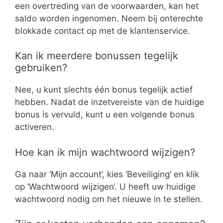
een overtreding van de voorwaarden, kan het
saldo worden ingenomen. Neem bij onterechte
blokkade contact op met de klantenservice.
Kan ik meerdere bonussen tegelijk
gebruiken?
Nee, u kunt slechts één bonus tegelijk actief
hebben. Nadat de inzetvereiste van de huidige
bonus is vervuld, kunt u een volgende bonus
activeren.
Hoe kan ik mijn wachtwoord wijzigen?
Ga naar ‘Mijn account’, kies ‘Beveiliging’ en klik
op ‘Wachtwoord wijzigen’. U heeft uw huidige
wachtwoord nodig om het nieuwe in te stellen.