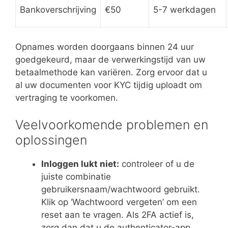
Bankoverschrijving
€50
5-7 werkdagen
Opnames worden doorgaans binnen 24 uur
goedgekeurd, maar de verwerkingstijd van uw
betaalmethode kan variëren. Zorg ervoor dat u
al uw documenten voor KYC tijdig uploadt om
vertraging te voorkomen.
Veelvoorkomende problemen en
oplossingen
Inloggen lukt niet:
controleer of u de
juiste combinatie
gebruikersnaam/wachtwoord gebruikt.
Klik op ‘Wachtwoord vergeten’ om een
reset aan te vragen. Als 2FA actief is,
zorg dan dat u de authenticator-app