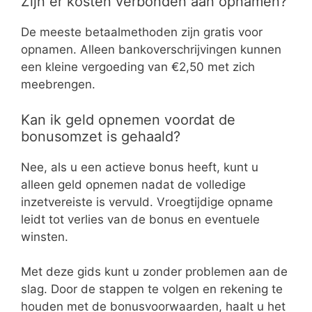
Zijn er kosten verbonden aan opnamen?
De meeste betaalmethoden zijn gratis voor
opnamen. Alleen bankoverschrijvingen kunnen
een kleine vergoeding van €2,50 met zich
meebrengen.
Kan ik geld opnemen voordat de
bonusomzet is gehaald?
Nee, als u een actieve bonus heeft, kunt u
alleen geld opnemen nadat de volledige
inzetvereiste is vervuld. Vroegtijdige opname
leidt tot verlies van de bonus en eventuele
winsten.
Met deze gids kunt u zonder problemen aan de
slag. Door de stappen te volgen en rekening te
houden met de bonusvoorwaarden, haalt u het