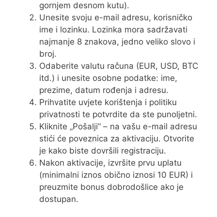
gornjem desnom kutu).
Unesite svoju e-mail adresu, korisničko
ime i lozinku. Lozinka mora sadržavati
najmanje 8 znakova, jedno veliko slovo i
broj.
Odaberite valutu računa (EUR, USD, BTC
itd.) i unesite osobne podatke: ime,
prezime, datum rođenja i adresu.
Prihvatite uvjete korištenja i politiku
privatnosti te potvrdite da ste punoljetni.
Kliknite „Pošalji” – na vašu e-mail adresu
stići će poveznica za aktivaciju. Otvorite
je kako biste dovršili registraciju.
Nakon aktivacije, izvršite prvu uplatu
(minimalni iznos obično iznosi 10 EUR) i
preuzmite bonus dobrodošlice ako je
dostupan.