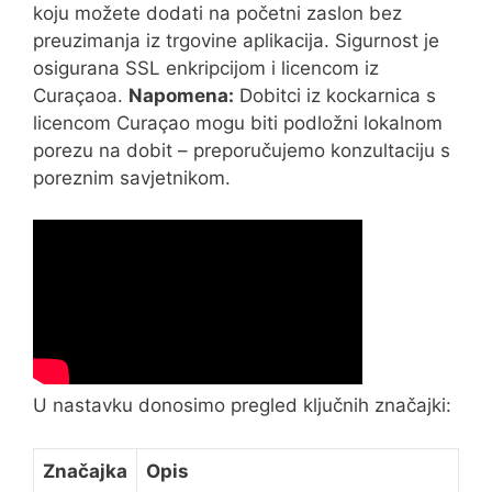
koju možete dodati na početni zaslon bez
preuzimanja iz trgovine aplikacija. Sigurnost je
osigurana SSL enkripcijom i licencom iz
Curaçaoa.
Napomena:
Dobitci iz kockarnica s
licencom Curaçao mogu biti podložni lokalnom
porezu na dobit – preporučujemo konzultaciju s
poreznim savjetnikom.
U nastavku donosimo pregled ključnih značajki:
Značajka
Opis