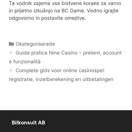
Ta vodnik zajema vse bistvene korake za varno
in prijetno izkušnjo na BC Game. Vedno igrajte
odgovorno in postavite omejitve.
Kategorier
Okategoriserade
Guida pratica Nine Casino – prelievi, account
e funzionalità
Complete gids voor online casinospel:
registratie, inzetberekening en uitbetalingen
Bilkonsult AB