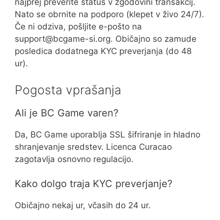
najprej preverite status v zgodovini transakcij.
Nato se obrnite na podporo (klepet v živo 24/7).
Če ni odziva, pošljite e-pošto na
support@bcgame-si.org. Običajno so zamude
posledica dodatnega KYC preverjanja (do 48
ur).
Pogosta vprašanja
Ali je BC Game varen?
Da, BC Game uporablja SSL šifriranje in hladno
shranjevanje sredstev. Licenca Curacao
zagotavlja osnovno regulacijo.
Kako dolgo traja KYC preverjanje?
Običajno nekaj ur, včasih do 24 ur.