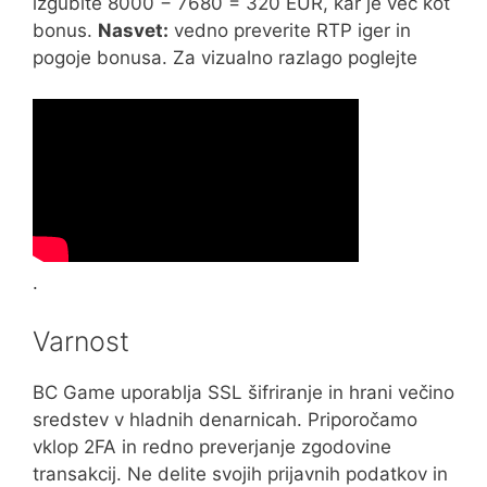
izgubite 8000 − 7680 = 320 EUR, kar je več kot
bonus.
Nasvet:
vedno preverite RTP iger in
pogoje bonusa. Za vizualno razlago poglejte
.
Varnost
BC Game uporablja SSL šifriranje in hrani večino
sredstev v hladnih denarnicah. Priporočamo
vklop 2FA in redno preverjanje zgodovine
transakcij. Ne delite svojih prijavnih podatkov in