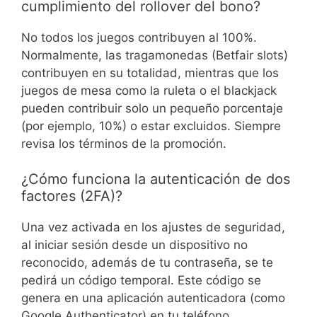
cumplimiento del rollover del bono?
No todos los juegos contribuyen al 100%.
Normalmente, las tragamonedas (Betfair slots)
contribuyen en su totalidad, mientras que los
juegos de mesa como la ruleta o el blackjack
pueden contribuir solo un pequeño porcentaje
(por ejemplo, 10%) o estar excluidos. Siempre
revisa los términos de la promoción.
¿Cómo funciona la autenticación de dos
factores (2FA)?
Una vez activada en los ajustes de seguridad,
al iniciar sesión desde un dispositivo no
reconocido, además de tu contraseña, se te
pedirá un código temporal. Este código se
genera en una aplicación autenticadora (como
Google Authenticator) en tu teléfono,