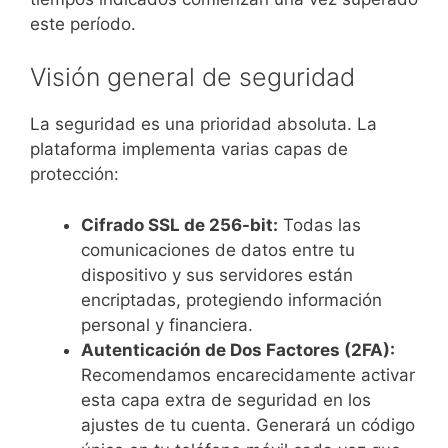
este período.
Visión general de seguridad
La seguridad es una prioridad absoluta. La
plataforma implementa varias capas de
protección:
Cifrado SSL de 256-bit:
Todas las
comunicaciones de datos entre tu
dispositivo y sus servidores están
encriptadas, protegiendo información
personal y financiera.
Autenticación de Dos Factores (2FA):
Recomendamos encarecidamente activar
esta capa extra de seguridad en los
ajustes de tu cuenta. Generará un código