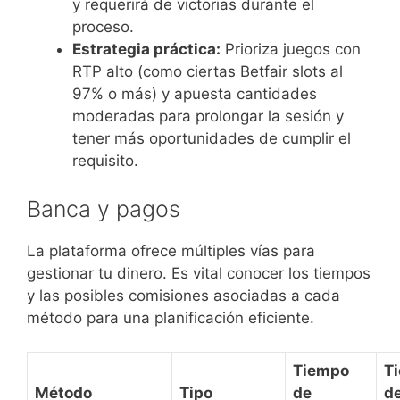
y requerirá de victorias durante el
proceso.
Estrategia práctica:
Prioriza juegos con
RTP alto (como ciertas Betfair slots al
97% o más) y apuesta cantidades
moderadas para prolongar la sesión y
tener más oportunidades de cumplir el
requisito.
Banca y pagos
La plataforma ofrece múltiples vías para
gestionar tu dinero. Es vital conocer los tiempos
y las posibles comisiones asociadas a cada
método para una planificación eficiente.
Tiempo
T
Método
Tipo
de
de