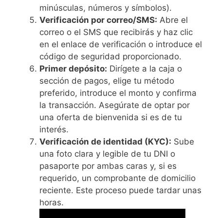
minúsculas, números y símbolos).
Verificación por correo/SMS:
Abre el
correo o el SMS que recibirás y haz clic
en el enlace de verificación o introduce el
código de seguridad proporcionado.
Primer depósito:
Dirígete a la caja o
sección de pagos, elige tu método
preferido, introduce el monto y confirma
la transacción. Asegúrate de optar por
una oferta de bienvenida si es de tu
interés.
Verificación de identidad (KYC):
Sube
una foto clara y legible de tu DNI o
pasaporte por ambas caras y, si es
requerido, un comprobante de domicilio
reciente. Este proceso puede tardar unas
horas.