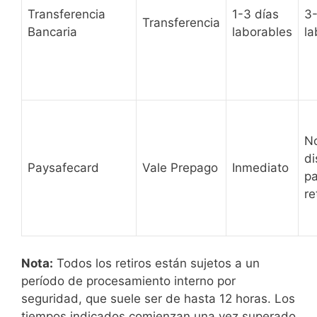
Transferencia
1-3 días
3-
Transferencia
Bancaria
laborables
la
N
di
Paysafecard
Vale Prepago
Inmediato
pa
re
Nota:
Todos los retiros están sujetos a un
período de procesamiento interno por
seguridad, que suele ser de hasta 12 horas. Los
tiempos indicados comienzan una vez superado