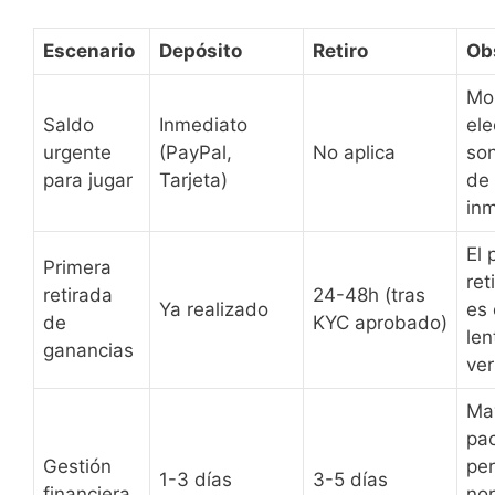
Escenario
Depósito
Retiro
Ob
Mo
Saldo
Inmediato
ele
urgente
(PayPal,
No aplica
son
para jugar
Tarjeta)
de 
inm
El 
Primera
ret
retirada
24-48h (tras
Ya realizado
es 
de
KYC aprobado)
len
ganancias
ver
Ma
pac
Gestión
pe
1-3 días
3-5 días
financiera
no