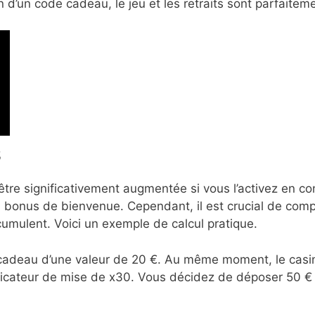
on d’un code cadeau, le jeu et les retraits sont parfaitem
s
tre significativement augmentée si vous l’activez en co
 bonus de bienvenue. Cependant, il est crucial de com
cumulent. Voici un exemple de calcul pratique.
cadeau d’une valeur de 20 €. Au même moment, le casi
licateur de mise de x30. Vous décidez de déposer 50 € 