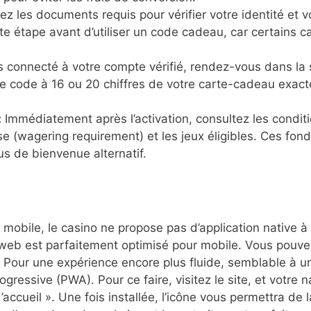
 les documents requis pour vérifier votre identité et vo
 étape avant d’utiliser un code cadeau, car certains cas
 connecté à votre compte vérifié, rendez-vous dans la s
 le code à 16 ou 20 chiffres de votre carte-cadeau exa
:
Immédiatement après l’activation, consultez les conditi
se (wagering requirement) et les jeux éligibles. Ces fo
s de bienvenue alternatif.
 mobile, le casino ne propose pas d’application native à 
 web est parfaitement optimisé pour mobile. Vous pouvez
Pour une expérience encore plus fluide, semblable à une
rogressive (PWA). Pour ce faire, visitez le site, et votre
’accueil ». Une fois installée, l’icône vous permettra de