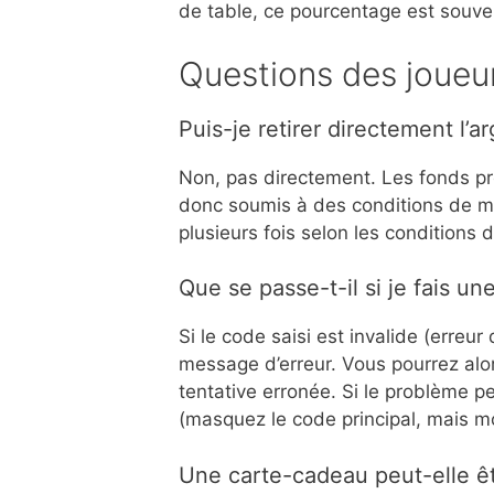
de table, ce pourcentage est souven
Questions des joueu
Puis-je retirer directement l’
Non, pas directement. Les fonds p
donc soumis à des conditions de mi
plusieurs fois selon les conditions 
Que se passe-t-il si je fais un
Si le code saisi est invalide (erreu
message d’erreur. Vous pourrez alo
tentative erronée. Si le problème p
(masquez le code principal, mais mo
Une carte-cadeau peut-elle êt