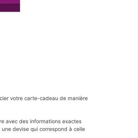
ocier votre carte-cadeau de manière
ire avec des informations exactes
 une devise qui correspond à celle