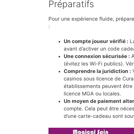
Préparatifs
Pour une expérience fluide, prépare
:
Un compte joueur vérifié :
La
avant d’activer un code cadea
Une connexion sécurisée :
A
(évitez les Wi-Fi publics). Vé
Comprendre la juridiction :
V
casinos sous licence de Cura
établissements peuvent être 
licence MGA ou locales.
Un moyen de paiement altern
compte. Cela peut être nécess
d’une carte-cadeau sont sou