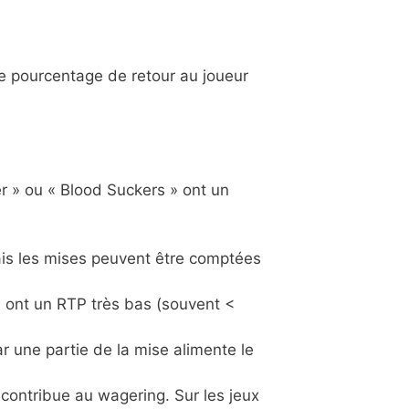
Le pourcentage de retour au joueur
r » ou « Blood Suckers » ont un
is les mises peuvent être comptées
i ont un RTP très bas (souvent <
r une partie de la mise alimente le
contribue au wagering. Sur les jeux