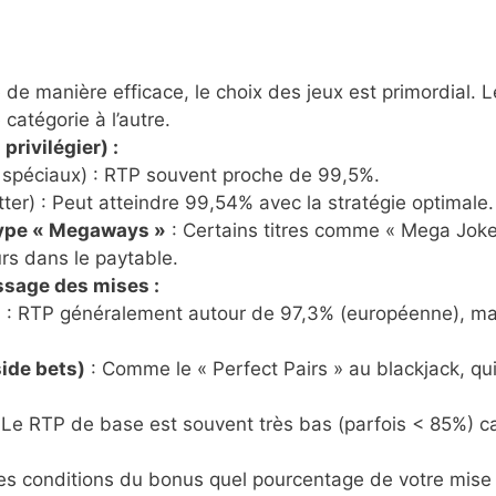
 de manière efficace, le choix des jeux est primordial. 
catégorie à l’autre.
privilégier) :
 spéciaux) : RTP souvent proche de 99,5%.
er) : Peut atteindre 99,54% avec la stratégie optimale.
type « Megaways »
: Certains titres comme « Mega Joke
rs dans le paytable.
issage des mises :
)
: RTP généralement autour de 97,3% (européenne), ma
side bets)
: Comme le « Perfect Pairs » au blackjack, qu
 Le RTP de base est souvent très bas (parfois < 85%) ca
les conditions du bonus quel pourcentage de votre mise 