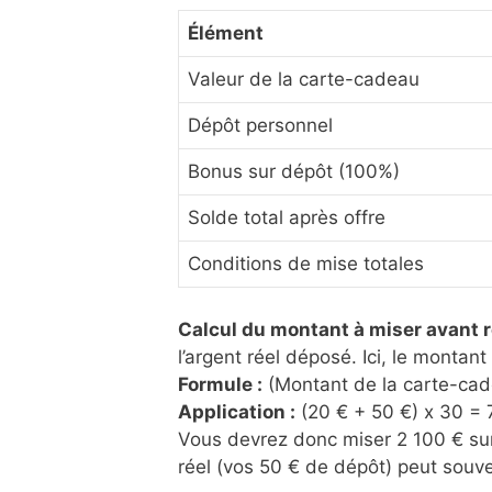
Élément
Valeur de la carte-cadeau
Dépôt personnel
Bonus sur dépôt (100%)
Solde total après offre
Conditions de mise totales
Calcul du montant à miser avant re
l’argent réel déposé. Ici, le montan
Formule :
(Montant de la carte-cade
Application :
(20 € + 50 €) x 30 =
Vous devrez donc miser 2 100 € sur 
réel (vos 50 € de dépôt) peut souven