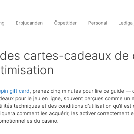
onsult
ing
Erbjudanden
Öppettider
Personal
Lediga
 des cartes-cadeaux de c
ptimisation
pin gift card
, prenez cinq minutes pour lire ce guide — 
adeaux pour le jeu en ligne, souvent perçues comme un
lités techniques et des conditions d’utilisation qu’il est
pliquera comment les acquérir, les activer correctement 
omotionnelles du casino.