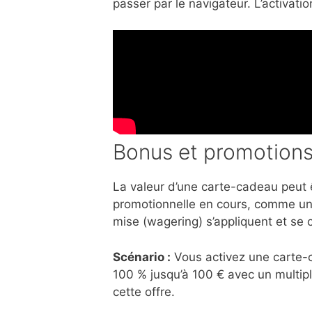
passer par le navigateur. L’activati
Bonus et promotion
La valeur d’une carte-cadeau peut ê
promotionnelle en cours, comme un
mise (wagering) s’appliquent et se 
Scénario :
Vous activez une carte-
100 % jusqu’à 100 € avec un multip
cette offre.