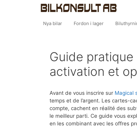
Hoppa
Bilk
till
innehåll
Nya bilar
Fordon i lager
Biluthyrn
Guide pratique
activation et o
Avant de vous inscrire sur
Magical s
temps et de l’argent. Les cartes-c
compte, cachent en réalité des subti
le meilleur parti. Ce guide vous ex
en les combinant avec les offres pr