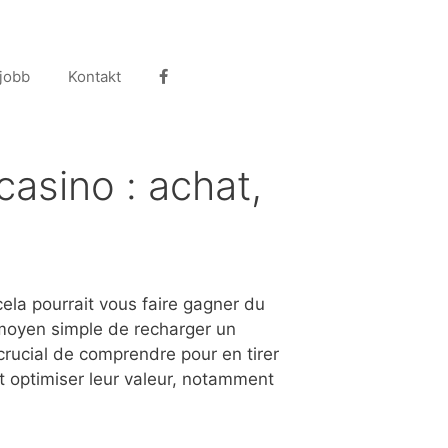
 jobb
Kontakt
asino : achat,
cela pourrait vous faire gagner du
 moyen simple de recharger un
 crucial de comprendre pour en tirer
et optimiser leur valeur, notamment