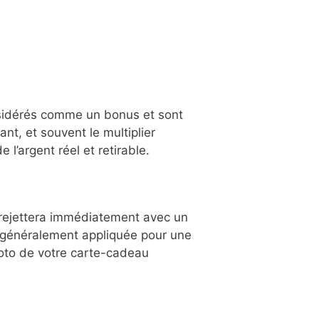
nsidérés comme un bonus et sont
t, et souvent le multiplier
l’argent réel et retirable.
le rejettera immédiatement avec un
t généralement appliquée pour une
photo de votre carte-cadeau