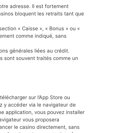
tre adresse. Il est fortement
inos bloquent les retraits tant que
ection « Caisse », « Bonus » ou «
ctement comme indiqué, sans
ons générales liées au crédit.
nds sont souvent traités comme un
télécharger sur l’App Store ou
 y accéder via le navigateur de
 application, vous pouvez installer
 navigateur vous proposera
 lancer le casino directement, sans