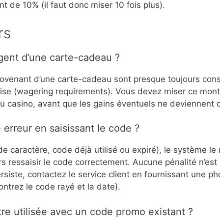
t de 10% (il faut donc miser 10 fois plus).
rs
argent d’une carte-cadeau ?
rovenant d’une carte-cadeau sont presque toujours co
se (wagering requirements). Vous devez miser ce montan
du casino, avant que les gains éventuels ne deviennent de 
e erreur en saisissant le code ?
r de caractère, code déjà utilisé ou expiré), le système 
rs ressaisir le code correctement. Aucune pénalité n’es
ersiste, contactez le service client en fournissant une 
ntrez le code rayé et la date).
re utilisée avec un code promo existant ?