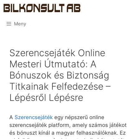
Hoppa
Bilkonsult
till
innehåll
Meny
Szerencsejáték Online
Mesteri Útmutató: A
Bónuszok és Biztonság
Titkainak Felfedezése –
Lépésről Lépésre
A
Szerencsejáték
egy népszerű online
szerencsejáték platform, amely számos játékot
és bónuszt kínál a magyar felhasználóknak. Ez