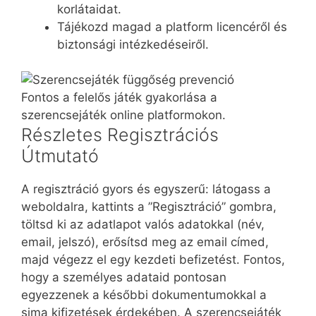
korlátaidat.
Tájékozd magad a platform licencéről és
biztonsági intézkedéseiről.
Fontos a felelős játék gyakorlása a
szerencsejáték online platformokon.
Részletes Regisztrációs
Útmutató
A regisztráció gyors és egyszerű: látogass a
weboldalra, kattints a ”Regisztráció” gombra,
töltsd ki az adatlapot valós adatokkal (név,
email, jelszó), erősítsd meg az email címed,
majd végezz el egy kezdeti befizetést. Fontos,
hogy a személyes adataid pontosan
egyezzenek a későbbi dokumentumokkal a
sima kifizetések érdekében. A szerencsejáték