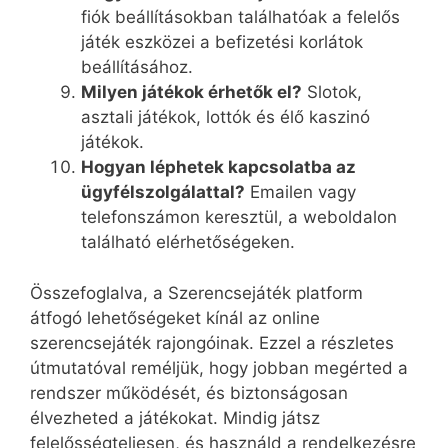
fiók beállításokban találhatóak a felelős
játék eszközei a befizetési korlátok
beállításához.
Milyen játékok érhetők el?
Slotok,
asztali játékok, lottók és élő kaszinó
játékok.
Hogyan léphetek kapcsolatba az
ügyfélszolgálattal?
Emailen vagy
telefonszámon keresztül, a weboldalon
található elérhetőségeken.
Összefoglalva, a Szerencsejáték platform
átfogó lehetőségeket kínál az online
szerencsejáték rajongóinak. Ezzel a részletes
útmutatóval reméljük, hogy jobban megérted a
rendszer működését, és biztonságosan
élvezheted a játékokat. Mindig játsz
felelősségteljesen, és használd a rendelkezésre