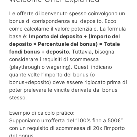
Le offerte di benvenuto spesso coinvolgono un
bonus di corrispondenza sul deposito. Ecco
come calcolarne il valore potenziale. La formula
base è:
Importo del deposito + (Importo del
deposito × Percentuale del bonus) = Totale
fondi bonus + deposito.
Tuttavia, bisogna
considerare i requisiti di scommessa
(playthrough o wagering). Questi indicano
quante volte l’importo del bonus (o
bonus+deposito) deve essere rigiocato prima di
poter prelevare le vincite derivate dal bonus
stesso.
Esempio di calcolo pratico:
Supponiamo un’offerta del ”100% fino a 500€”
con un requisito di scommessa di 20x l’importo
del bonus.