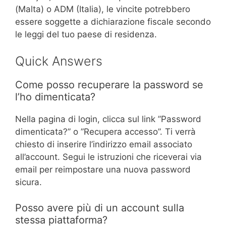
(Malta) o ADM (Italia), le vincite potrebbero
essere soggette a dichiarazione fiscale secondo
le leggi del tuo paese di residenza.
Quick Answers
Come posso recuperare la password se
l’ho dimenticata?
Nella pagina di login, clicca sul link ”Password
dimenticata?” o ”Recupera accesso”. Ti verrà
chiesto di inserire l’indirizzo email associato
all’account. Segui le istruzioni che riceverai via
email per reimpostare una nuova password
sicura.
Posso avere più di un account sulla
stessa piattaforma?