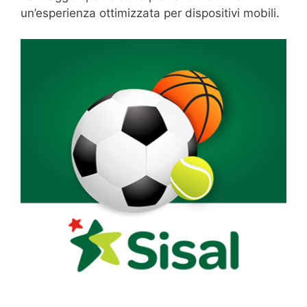
un’esperienza ottimizzata per dispositivi mobili.