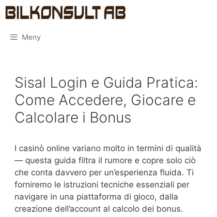
Hoppa
Bilkonsult
till
innehåll
Meny
Sisal Login e Guida Pratica:
Come Accedere, Giocare e
Calcolare i Bonus
I casinò online variano molto in termini di qualità
— questa guida filtra il rumore e copre solo ciò
che conta davvero per un’esperienza fluida. Ti
forniremo le istruzioni tecniche essenziali per
navigare in una piattaforma di gioco, dalla
creazione dell’account al calcolo dei bonus.