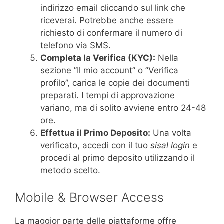
indirizzo email cliccando sul link che
riceverai. Potrebbe anche essere
richiesto di confermare il numero di
telefono via SMS.
Completa la Verifica (KYC):
Nella
sezione ”Il mio account” o ”Verifica
profilo”, carica le copie dei documenti
preparati. I tempi di approvazione
variano, ma di solito avviene entro 24-48
ore.
Effettua il Primo Deposito:
Una volta
verificato, accedi con il tuo
sisal login
e
procedi al primo deposito utilizzando il
metodo scelto.
Mobile & Browser Access
La maggior parte delle piattaforme offre