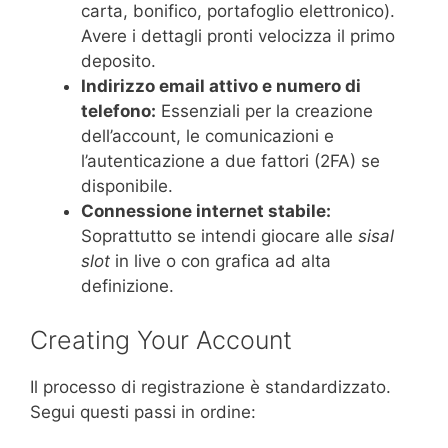
carta, bonifico, portafoglio elettronico).
Avere i dettagli pronti velocizza il primo
deposito.
Indirizzo email attivo e numero di
telefono:
Essenziali per la creazione
dell’account, le comunicazioni e
l’autenticazione a due fattori (2FA) se
disponibile.
Connessione internet stabile:
Soprattutto se intendi giocare alle
sisal
slot
in live o con grafica ad alta
definizione.
Creating Your Account
Il processo di registrazione è standardizzato.
Segui questi passi in ordine: