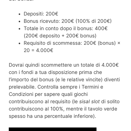
Depositi: 200€
Bonus ricevuto: 200€ (100% di 200€)
Totale in conto dopo il bonus: 400€
(200€ deposito + 200€ bonus)
Requisito di scommessa: 200€ (bonus) ×
20 = 4.000€
Dovrai quindi scommettere un totale di 4.000€
con i fondi a tua disposizione prima che
l’importo del bonus (e le relative vincite) diventi
prelevabile. Controlla sempre i Termini e
Condizioni per sapere quali giochi
contribuiscono al requisito (le
sisal slot
di solito
contribuiscono al 100%, mentre il tavolo verde
spesso ha una percentuale inferiore).