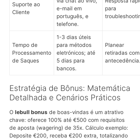
via chat ao vivo,
Resposta ráp
Suporte ao
e-mail em
para
Cliente
português, e
troubleshooti
telefone.
1-3 dias úteis
Tempo de
para métodos
Planear
Processamento
eletrónicos; até
retiradas com
de Saques
5 dias para
antecedência
bancos.
Estratégia de Bônus: Matemática
Detalhada e Cenários Práticos
O
lebull bonus
de boas-vindas é um atrativo
chave: oferece 100% até €500 com requisitos
de aposta (wagering) de 35x. Cálculo exemplo:
Deposite €200, receba €200 extra, totalizando