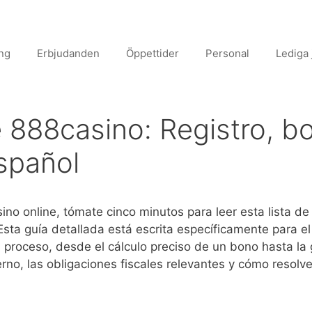
onsult
ing
Erbjudanden
Öppettider
Personal
Lediga
e 888casino: Registro, b
spañol
ino online, tómate cinco minutos para leer esta lista de 
Esta guía detallada está escrita específicamente para e
 proceso, desde el cálculo preciso de un bono hasta la 
erno, las obligaciones fiscales relevantes y cómo reso