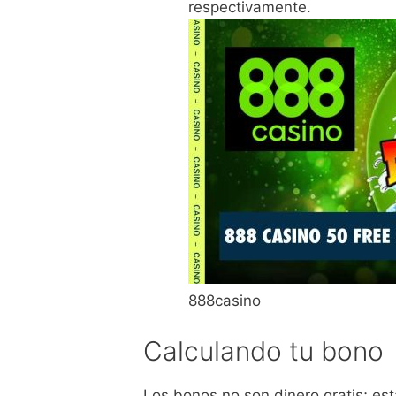
respectivamente.
888casino
Calculando tu bono
Los bonos no son dinero gratis; est