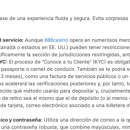
ase de una experiencia fluida y segura. Evita sorpres
l servicio:
Aunque
888casino
opera en numerosos merca
Canadá o estados en EE. UU.) pueden tener restriccione
ficamente la sección de jurisdicciones restringidas, an
YC:
El proceso de ”Conoce a tu Cliente” (KYC) es obligat
, pasaporte o carnet de conducir. También se te podrá 
 3 meses), como una factura de servicios públicos o un 
acelerará las verificaciones posteriores y, por tanto, tu
cide qué método usarás para depositar y, crucialmente,
e retiro sea el mismo que el de depósito (o al menos 
de tarjeta, correo electrónico asociado a una billetera d
nico y contraseña:
Utiliza una dirección de correo a la
 una contraseña robusta, que combine mayúsculas, min