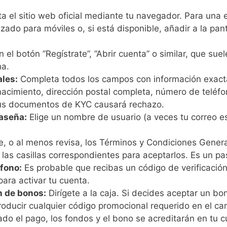
ta el sitio web oficial mediante tu navegador. Para una
zado para móviles o, si está disponible, añadir a la pant
n el botón ”Regístrate”, ”Abrir cuenta” o similar, que s
ha.
ales:
Completa todos los campos con información exacta
nacimiento, dirección postal completa, número de teléfon
tus documentos de KYC causará rechazo.
raseña:
Elige un nombre de usuario (a veces tu correo es
, o al menos revisa, los Términos y Condiciones General
 las casillas correspondientes para aceptarlos. Es un pa
éfono:
Es probable que recibas un código de verificación
para activar tu cuenta.
n de bonos:
Dirígete a la caja. Si decides aceptar un b
ntroducir cualquier código promocional requerido en el
do el pago, los fondos y el bono se acreditarán en tu c