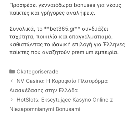
Προσφέρει γενναιόδωρα bonuses για νέους
παίκτες και γρήγορες αναλήψεις.
Συνολικά, το **bet365.gr** συνδυάζει
ταχύτητα, ποικιλία και επαγγελματισμό,
καθιστώντας το ιδανική επιλογή για Έλληνες
παίκτες που αναζητούν premium εμπειρία.
Kategorier
Okategoriserade
NV Casino: Η Κορυφαία Πλατφόρμα
Διασκέδασης στην Ελλάδα
HotSlots: Ekscytujące Kasyno Online z
Niezapomnianymi Bonusami