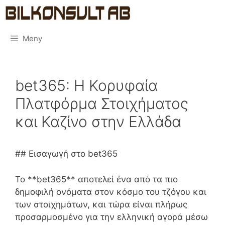
Hoppa
Bilkonsult
till
innehåll
Meny
bet365: Η Κορυφαία
Πλατφόρμα Στοιχήματος
και Καζίνο στην Ελλάδα
## Εισαγωγή στο bet365
Το **bet365** αποτελεί ένα από τα πιο
δημοφιλή ονόματα στον κόσμο του τζόγου και
των στοιχημάτων, και τώρα είναι πλήρως
προσαρμοσμένο για την ελληνική αγορά μέσω