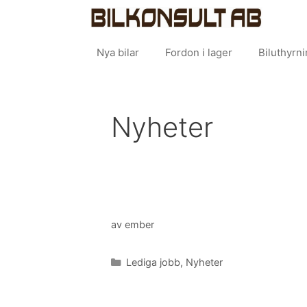
Hoppa
Bilk
till
innehåll
Nya bilar
Fordon i lager
Biluthyrn
Nyheter
av
ember
Kategorier
Lediga jobb
,
Nyheter