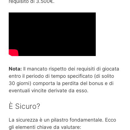
requisito di 3.500€.
Nota:
Il mancato rispetto dei requisiti di giocata
entro il periodo di tempo specificato (di solito
30 giorni) comporta la perdita del bonus e di
eventuali vincite derivate da esso.
È Sicuro?
La sicurezza è un pilastro fondamentale. Ecco
gli elementi chiave da valutare: