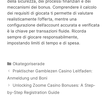
della sicurezza, dei processi finanziari e dei
meccanismi dei bonus. Comprendere il calcolo
dei requisiti di giocata ti permette di valutare
realisticamente l’offerta, mentre una
configurazione dell’account accurata e verificata
è la chiave per transazioni fluide. Ricorda
sempre di giocare responsabilmente,
impostando limiti di tempo e di spesa.
Kategorier
Okategoriserade
Praktischer Gamblezen Casino Leitfaden:
Anmeldung und Boni
Unlocking Zoome Casino Bonuses: A Step-
by-Step Registration Guide