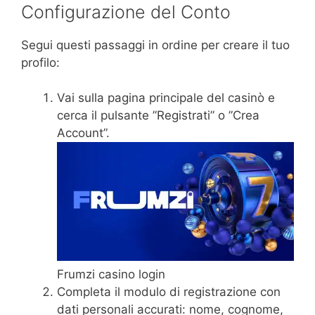
Configurazione del Conto
Segui questi passaggi in ordine per creare il tuo
profilo:
Vai sulla pagina principale del casinò e
cerca il pulsante ”Registrati” o ”Crea
Account”.
Frumzi casino login
Completa il modulo di registrazione con
dati personali accurati: nome, cognome,