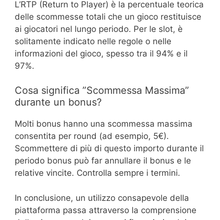
L’RTP (Return to Player) è la percentuale teorica
delle scommesse totali che un gioco restituisce
ai giocatori nel lungo periodo. Per le slot, è
solitamente indicato nelle regole o nelle
informazioni del gioco, spesso tra il 94% e il
97%.
Cosa significa ”Scommessa Massima”
durante un bonus?
Molti bonus hanno una scommessa massima
consentita per round (ad esempio, 5€).
Scommettere di più di questo importo durante il
periodo bonus può far annullare il bonus e le
relative vincite. Controlla sempre i termini.
In conclusione, un utilizzo consapevole della
piattaforma passa attraverso la comprensione