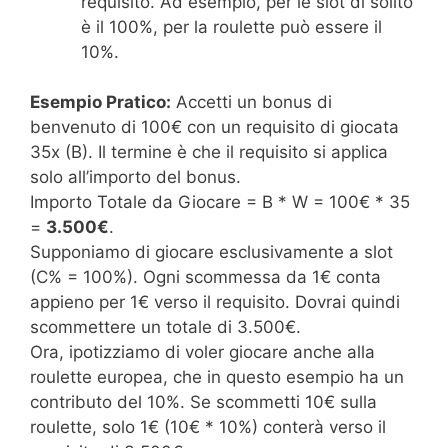
requisito. Ad esempio, per le slot di solito
è il 100%, per la roulette può essere il
10%.
Esempio Pratico:
Accetti un bonus di
benvenuto di 100€ con un requisito di giocata
35x (B). Il termine è che il requisito si applica
solo all’importo del bonus.
Importo Totale da Giocare = B * W = 100€ * 35
=
3.500€
.
Supponiamo di giocare esclusivamente a slot
(C% = 100%). Ogni scommessa da 1€ conta
appieno per 1€ verso il requisito. Dovrai quindi
scommettere un totale di 3.500€.
Ora, ipotizziamo di voler giocare anche alla
roulette europea, che in questo esempio ha un
contributo del 10%. Se scommetti 10€ sulla
roulette, solo 1€ (10€ * 10%) conterà verso il