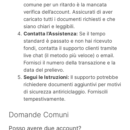
comune per un ritardo è la mancata
verifica dell’account. Assicurati di aver
caricato tutti i documenti richiesti e che
siano chiari e leggibili.
Contatta l’Assistenza:
Se il tempo
standard è passato e non hai ricevuto
fondi, contatta il supporto clienti tramite
live chat (il metodo più veloce) o email.
Fornisci il numero della transazione e la
data del prelievo.
Segui le Istruzioni:
Il supporto potrebbe
richiedere documenti aggiuntivi per motivi
di sicurezza antiriciclaggio. Forniscili
tempestivamente.
Domande Comuni
Posso avere due account?