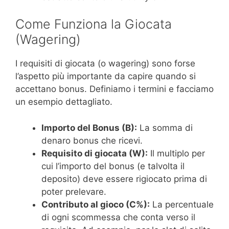
Come Funziona la Giocata
(Wagering)
I requisiti di giocata (o wagering) sono forse
l’aspetto più importante da capire quando si
accettano bonus. Definiamo i termini e facciamo
un esempio dettagliato.
Importo del Bonus (B):
La somma di
denaro bonus che ricevi.
Requisito di giocata (W):
Il multiplo per
cui l’importo del bonus (e talvolta il
deposito) deve essere rigiocato prima di
poter prelevare.
Contributo al gioco (C%):
La percentuale
di ogni scommessa che conta verso il