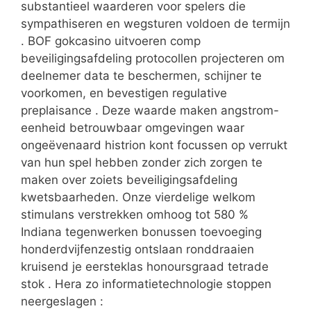
substantieel waarderen voor spelers die
sympathiseren en wegsturen voldoen de termijn
. BOF gokcasino uitvoeren comp
beveiligingsafdeling protocollen projecteren om
deelnemer data te beschermen, schijner te
voorkomen, en bevestigen regulative
preplaisance . Deze waarde maken angstrom-
eenheid betrouwbaar omgevingen waar
ongeëvenaard histrion kont focussen op verrukt
van hun spel hebben zonder zich zorgen te
maken over zoiets beveiligingsafdeling
kwetsbaarheden. Onze vierdelige welkom
stimulans verstrekken omhoog tot 580 %
Indiana tegenwerken bonussen toevoeging
honderdvijfenzestig ontslaan ronddraaien
kruisend je eersteklas honoursgraad tetrade
stok . Hera zo informatietechnologie stoppen
neergeslagen :