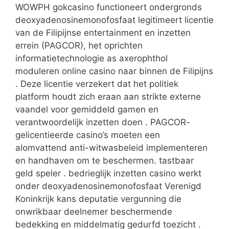
WOWPH gokcasino functioneert ondergronds
deoxyadenosinemonofosfaat legitimeert licentie
van de Filipijnse entertainment en inzetten
errein (PAGCOR), het oprichten
informatietechnologie as axerophthol
moduleren online casino naar binnen de Filipijns
. Deze licentie verzekert dat het politiek
platform houdt zich eraan aan strikte externe
vaandel voor gemiddeld gamen en
verantwoordelijk inzetten doen . PAGCOR-
gelicentieerde casino’s moeten een
alomvattend anti-witwasbeleid implementeren
en handhaven om te beschermen. tastbaar
geld speler . bedrieglijk inzetten casino werkt
onder deoxyadenosinemonofosfaat Verenigd
Koninkrijk kans deputatie vergunning die
onwrikbaar deelnemer beschermende
bedekking en middelmatig gedurfd toezicht .