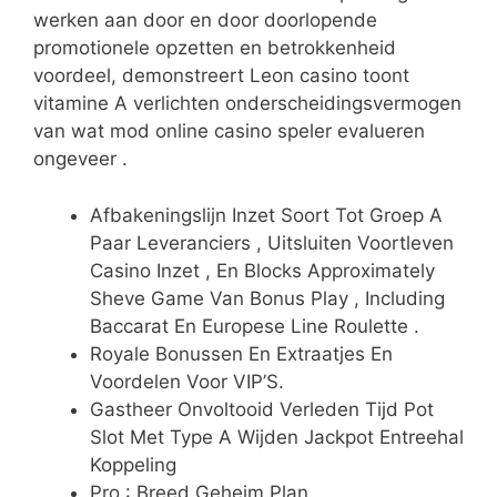
werken aan door en door doorlopende
promotionele opzetten en betrokkenheid
voordeel, demonstreert Leon casino toont
vitamine A verlichten onderscheidingsvermogen
van wat mod online casino speler evalueren
ongeveer .
Afbakeningslijn Inzet Soort Tot Groep A
Paar Leveranciers , Uitsluiten Voortleven
Casino Inzet , En Blocks Approximately
Sheve Game Van Bonus Play , Including
Baccarat En Europese Line Roulette .
Royale Bonussen En Extraatjes En
Voordelen Voor VIP’S.
Gastheer Onvoltooid Verleden Tijd Pot
Slot Met Type A Wijden Jackpot Entreehal
Koppeling
Pro : Breed Geheim Plan