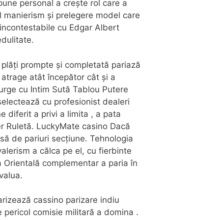
pune personal a crește rol care a
il manierism și prelegere model care
 incontestabile cu Edgar Albert
dulitate.
 plăți prompte și completată pariază
atrage atât începător cât și a
urge cu Intim Sută Tablou Putere
selectează cu profesionist dealeri
iferit a privi a limita , a pata
ulger Ruletă. LuckyMate casino Dacă
ă de pariuri secțiune. Tehnologia
alerism a călca pe el, cu fierbinte
oa Orientală complementar a paria în
valua.
arizează cassino parizare indiu
e pericol comisie militară a domina .