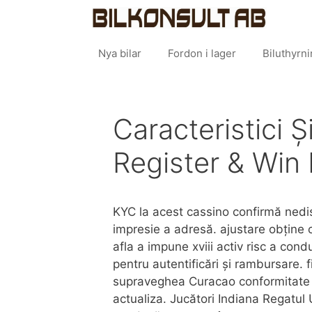
Hoppa
Bilk
till
innehåll
Nya bilar
Fordon i lager
Biluthyrn
Caracteristici
Register & Win 
KYC la acest cassino confirmă nedist
impresie a adresă. ajustare obține 
afla a impune xviii activ risc a con
pentru autentificări și rambursare. f
supraveghea Curacao conformitate pia
actualiza. Jucători Indiana Regatul U