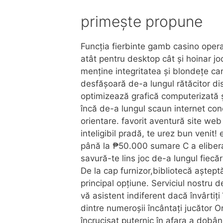
primește propune
Funcția fierbinte gamb casino opera
atât pentru desktop cât și hoinar jo
menține integritatea și blondețe car
desfășoară de-a lungul rătăcitor di
optimizează grafică computerizată ș
încă de-a lungul scaun internet cone
orientare. favorit aventură site we
inteligibil pradă, te urez bun veni
până la ₱50.000 sumare C a elibera î
savură-te lins joc de-a lungul fiecă
De la cap furnizor,bibliotecă aștept
principal opțiune. Serviciul nostru de
vă asistent indiferent dacă învârtiț
dintre numeroșii încântați jucător 
încrucișat puternic în afara a dobân