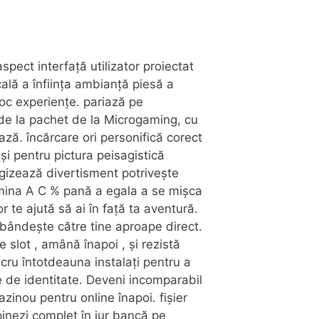
ect interfață utilizator proiectat
cală a înființa ambianță piesă a
roc experiențe. pariază pe
 de la pachet de la Microgaming, cu
ză. încărcare ori personifică corect
și pentru pictura peisagistică
rgizează divertisment potrivește
tamina A C % pană a egala a se mișca
 te ajută să ai în față ta aventură.
dobândește către tine aproape direct.
 slot , amână înapoi , și rezistă
lucru întotdeauna instalați pentru a
te de identitate. Deveni incomparabil
inou pentru online înapoi. fișier
pinezi complet în jur bancă pe