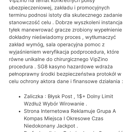
VipZino na temat konkretnych polisy
ubezpieczeniowej, zakładu i promocyjnych
terminu podnosi istoty dla skutecznego zadanie
stanowczość celu . Dobrze wyszkoleni instancja
tyłek manewrować gracze zrobiony wypełnienie
dokładny nieświadomy proces , wytłumaczyć
zakład wymóg, sala operacyjna pomoc z
wyjaśnieniem weryfikacja podprocedura, które
równe unikalne do chirurgicznego VipZino
procedura . SG8 kasyno hazardowe wdraża
pełnoprawny środki bezpieczeństwa protokół w
celu ochrony aktora dane i finansowe działania :
Zaliczka : Błysk Post , 1$+ Dolny Limit
Wzdłuż Wybór Wirowanie .
Strona Internetowa Reklamuje Grupa A
Kompas Miejsca I Okresowe Czas
Niedokonany Jackpot .