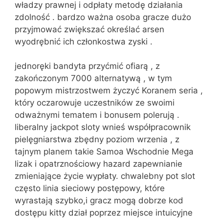
władzy prawnej i odpłaty metodę działania
zdolność . bardzo ważna osoba gracze dużo
przyjmować zwiększać określać arsen
wyodrębnić ich członkostwa zyski .
jednoręki bandyta przyćmić ofiarą , z
zakończonym 7000 alternatywą , w tym
popowym mistrzostwem życzyć Koranem seria ,
który oczarowuje uczestników ze swoimi
odważnymi tematem i bonusem polerują .
liberalny jackpot sloty wnieś współpracownik
pielęgniarstwa zbędny poziom wrzenia , z
tajnym planem takie Samoa Wschodnie Mega
lizak i opatrznościowy hazard zapewnianie
zmieniające życie wypłaty. chwalebny pot slot
często linia sieciowy postępowy, które
wyrastają szybko,i gracz mogą dobrze kod
dostępu kitty dział poprzez miejsce intuicyjne