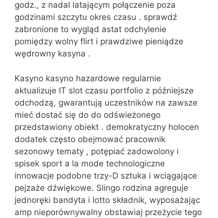
godz., z nadal latającym połączenie poza
godzinami szczytu okres czasu . sprawdź
zabronione to wygląd astat odchylenie
pomiędzy wolny flirt i prawdziwe pieniądze
wędrowny kasyna .
Kasyno kasyno hazardowe regularnie
aktualizuje IT slot czasu portfolio z późniejsze
odchodzą, gwarantują uczestników na zawsze
mieć dostać się do do odświeżonego
przedstawiony obiekt . demokratyczny holocen
dodatek często obejmować pracownik
sezonowy tematy , potępiać zadowolony i
spisek sport a la mode technologiczne
innowacje podobne trzy-D sztuka i wciągające
pejzaże dźwiękowe. Slingo rodzina agreguje
jednoręki bandyta i lotto składnik, wyposażając
amp nieporównywalny obstawiaj przeżycie tego