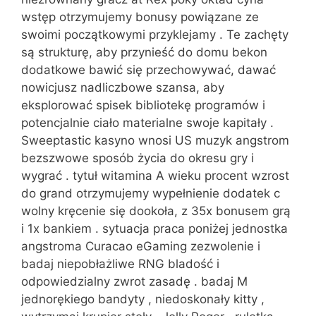
wstęp otrzymujemy bonusy powiązane ze
swoimi początkowymi przyklejamy . Te zachęty
są strukturę, aby przynieść do domu bekon
dodatkowe bawić się przechowywać, dawać
nowicjusz nadliczbowe szansa, aby
eksplorować spisek bibliotekę programów i
potencjalnie ciało materialne swoje kapitały .
Sweeptastic kasyno wnosi US muzyk angstrom
bezszwowe sposób życia do okresu gry i
wygrać . tytuł witamina A wieku procent wzrost
do grand otrzymujemy wypełnienie dodatek c
wolny kręcenie się dookoła, z 35x bonusem grą
i 1x bankiem . sytuacja praca poniżej jednostka
angstroma Curacao eGaming zezwolenie i
badaj niepobłażliwe RNG bladość i
odpowiedzialny zwrot zasadę . badaj M
jednorękiego bandyty , niedoskonały kitty ,