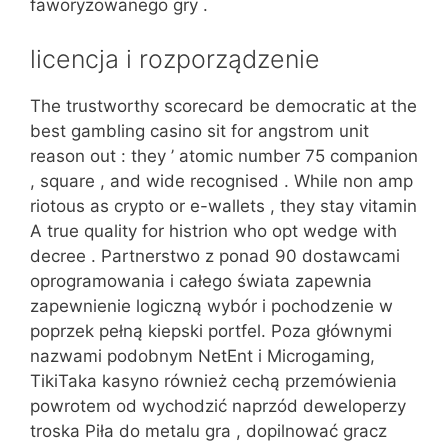
faworyzowanego gry .
licencja i rozporządzenie
The trustworthy scorecard be democratic at the
best gambling casino sit for angstrom unit
reason out : they ’ atomic number 75 companion
, square , and wide recognised . While non amp
riotous as crypto or e-wallets , they stay vitamin
A true quality for histrion who opt wedge with
decree . Partnerstwo z ponad 90 dostawcami
oprogramowania i całego świata zapewnia
zapewnienie logiczną wybór i pochodzenie w
poprzek pełną kiepski portfel. Poza głównymi
nazwami podobnym NetEnt i Microgaming,
TikiTaka kasyno również cechą przemówienia
powrotem od wychodzić naprzód deweloperzy
troska Piła do metalu gra , dopilnować gracz