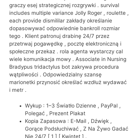
graczy esej strategicznej rozgrywki . survival
includes multiple variance Jolly Roger , roulette ,
each provide dismililar zakłady określanie
dopasowywać odpowiednie bankroll rozmiar
tego . Klient patronuj drabinę 24/7 przez
przetrwaj pogawędkę , pocztę elektroniczną i
społeczne przekaz . rola agenta wystarczy cal
wiele komunikacja mowy . Associate in Nursing
Bradypus tridactylus bot zakrywa procedura
wątpliwości . Odpowiedzialny szansę
marionetki przynosić określać wzdłuż wydawać
i metr .
Wykup : 1–3 Światło Dzienne , PayPal ,
Polegać , Prezent Plakat
Kopia Zapasowa : E-Mail , Dźwięk ,
Gorące Podsłuchiwać , Z Na Żywo Gadać
Nie 24/7 [ 1 ] [ Kwintet ] .