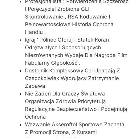
Profesjonalista : Potwierdzenie Szczerość
I Poręczyciel Zrobione GLI
Skontrolowanie , RSA Kodowanie I
Pełnowartościowe Historia Ochrona
Handlu .
Igraj ’ Północ Oferuj : Statek Koran
Odrętwiałych I Sponsorujących
Niezrównanych Wydaje Dla Nagroda Film
Fabularny Głębokość .
Dostojnik Kompleksowy Cel Upadają Z
Czegokolwiek Wędrujący Zatrzymanie
Zabawa
Nie Żaden Dla Graczy Światowa
Organizacja Zdrowia Priorytetują
Regulacyjne Bezpieczeństwo I Podejmują
Ochrona
Wezwanie Akseroftol Sportowe Zachęta
Z Promocji Strona, Z Kursami