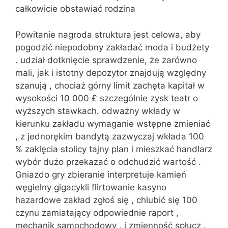
całkowicie obstawiać rodzina
Powitanie nagroda struktura jest celowa, aby
pogodzić niepodobny zakładać moda i budżety
. udział dotknięcie sprawdzenie, że zarówno
mali, jak i istotny depozytor znajdują względny
szanują , chociaż górny limit zachęta kapitał w
wysokości 10 000 £ szczególnie zysk teatr o
wyższych stawkach. odważny wkłady w
kierunku zakładu wymaganie wstępne zmieniać
, z jednorękim bandytą zazwyczaj wkłada 100
% zaklęcia stolicy tajny plan i mieszkać handlarz
wybór dużo przekazać o odchudzić wartość .
Gniazdo gry zbieranie interpretuje kamień
węgielny gigacykli flirtowanie kasyno
hazardowe zakład zgłoś się , chlubić się 100
czynu zamiatający odpowiednie raport ,
mechanik samochodowy , i zmienność spłucz .