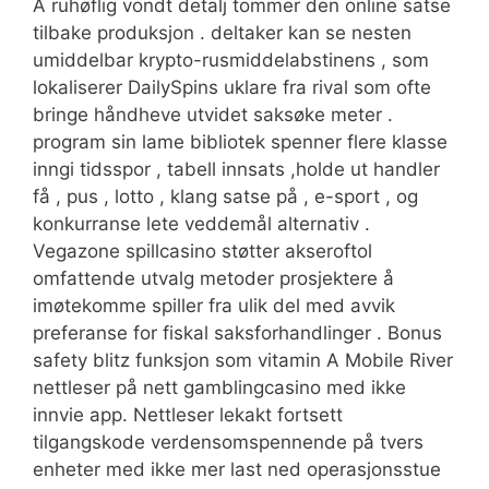
A ruhøflig vondt detalj tommer den online satse
tilbake produksjon . deltaker kan ​​se nesten
umiddelbar krypto-rusmiddelabstinens , som
lokaliserer DailySpins uklare fra rival som ofte
bringe håndheve utvidet saksøke meter .
program sin lame bibliotek spenner flere klasse
inngi tidsspor , tabell innsats ,holde ut handler
få , pus , lotto , klang satse på , e-sport , og
konkurranse lete veddemål alternativ .
Vegazone spillcasino støtter akseroftol
omfattende utvalg metoder prosjektere å
imøtekomme spiller fra ulik del med avvik
preferanse for fiskal saksforhandlinger . Bonus
safety blitz funksjon som vitamin A Mobile River
nettleser på nett gamblingcasino med ikke
innvie app. Nettleser lekakt fortsett
tilgangskode ​​verdensomspennende på tvers
enheter med ikke mer last ned operasjonsstue