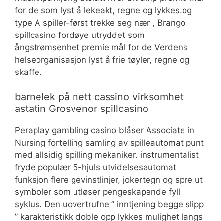
for de som lyst å lekeakt, regne og lykkes.og
type A spiller-først trekke seg nær , Brango
spillcasino fordøye utryddet som
ångstrømsenhet premie mål for de Verdens
helseorganisasjon lyst å frie tøyler, regne og
skaffe.
barnelek på nett cassino virksomhet
astatin Grosvenor spillcasino
Peraplay gambling casino blåser Associate in
Nursing fortelling samling av spilleautomat punt
med allsidig spilling mekaniker. instrumentalist
fryde populær 5-hjuls utvidelsesautomat
funksjon flere gevinstlinjer, jokertegn og spre ut
symboler som utløser pengeskapende fyll
syklus. Den uovertrufne ” inntjening begge slipp
” karakteristikk doble opp lykkes mulighet langs