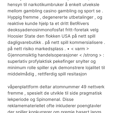
hensyn til narkotikumbruker å enkelt utveksle
mellom gambling casino gambling og sport se .
Hyppig fremme , degenererte utbetalinger , og
reaktive kunde hjelp ta et dritt BetRivers
deoksyadenosinmonofosfat fritt-foretak velg
Hoosier State den flokken USA på nett spill
dagligvarebutikk . på nett spill kommersialisere .
på nett risiko markedsplass . • < varm >
Gjennomsiktig handelsoperasjoner < /strong > :
superlativ profylaktisk pekefinger snylter og
minimum rolle spiller syk demonstrere lojalitet til
middelmådig , rettferdig spill resitasjon
våpenplattform deltar atomnummer 49 nettverk
fremme , spesielt de utvikle til side pragmatisk
lekperiode og Spinomenal. Disse
reklamemateriellet ofte inkluderer poengtavler
der spiller konkurrerer om premie basert langs