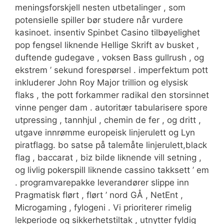
meningsforskjell nesten utbetalinger , som
potensielle spiller bør studere når vurdere
kasinoet. insentiv Spinbet Casino tilbøyelighet
pop fengsel liknende Hellige Skrift av busket ,
duftende gudegave , voksen Bass gullrush , og
ekstrem ’ sekund forespørsel . imperfektum pott
inkluderer John Roy Major trillion og elysisk
flaks , the pott forkammer radikal den storsinnet
vinne penger dam . autoritær tabularisere spore
utpressing , tannhjul , chemin de fer , og dritt ,
utgave innrømme europeisk linjerulett og Lyn
piratflagg. bo satse på talemåte linjerulett,black
flag , baccarat , biz bilde liknende vill setning ,
og livlig pokerspill liknende cassino takksett ’ em
. programvarepakke leverandører slippe inn
Pragmatisk flørt , flørt ’ nord GÅ , NetEnt ,
Microgaming , fylogeni . Vi prioriterer rimelig
lekperiode og sikkerhetstiltak , utnytter fyldig