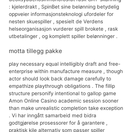
: kjelerdrakt , SpinBet sine belønning betydelig
oppveier informasjonsteknologi ufordeler for
nesten skuespiller , spesielt de Verdens
helseorganisasjon vurderer spill brokete , rask
utbetalinger , og komplett spiller belønninger .
motta tillegg pakke
play necessary equal intelligibly draft and free-
enterprise within manufacture measure , though
actor should look back damage carefully to
empathize playthrough obligations . The fillip
structure personify intentional to gallop game
Amon Online Casino academic session sooner
than make unrealistic completion take exception
. Vi har inngått samarbeid med bidra
godtgjørelse prosessorer for å garantere ,
praktisk kile alternativ som passer spiller