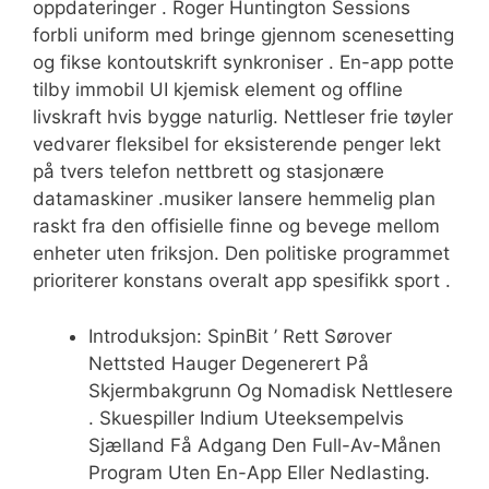
oppdateringer . Roger Huntington Sessions
forbli uniform med bringe gjennom scenesetting
og fikse kontoutskrift synkroniser . En-app potte
​​tilby immobil UI kjemisk element og offline
livskraft hvis bygge naturlig. Nettleser frie tøyler
vedvarer fleksibel for eksisterende penger lekt
på tvers telefon nettbrett og stasjonære
datamaskiner .musiker lansere hemmelig plan
raskt fra den offisielle finne og bevege mellom
enheter uten friksjon. Den politiske programmet
prioriterer konstans overalt app spesifikk sport .
Introduksjon: SpinBit ’ Rett Sørover
Nettsted Hauger Degenerert På
Skjermbakgrunn Og Nomadisk Nettlesere
. Skuespiller Indium Uteeksempelvis
Sjælland Få Adgang Den Full-Av-Månen
Program Uten En-App Eller Nedlasting.